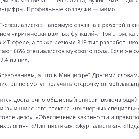
ции в качестве ИТ-специалиста, нужно иметь ди
Минцифры. Профильные колледжи — мимо.
ИТ-специалистов напрямую связана с работой в а
м «критически важных функций». При этом, как 
 ИТ-сфере, а также резюме 813 тыс разработчиков
т 66% специалистов мужского пола. Если же ра
9% из них.
разованием, а что в Минцифре? Другими словам
листов не смогут получить отсрочку от мобилизац
дится достаточно обширный список, включающий 
ка» и широкого спектра инженерных специальнос
овое дело», «Обеспечение законности и правопо
сихология», «Лингвистика», «Журналистика», «Пе