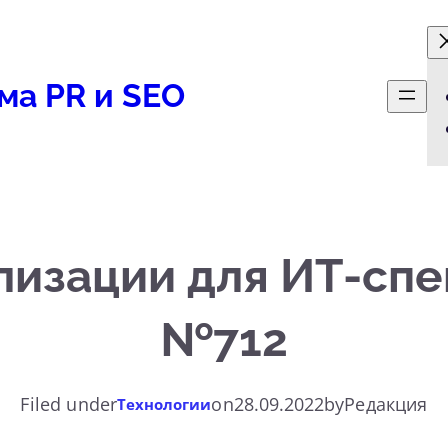
ма PR и SEO
лизации для ИТ-спе
№712
Filed under
on
28.09.2022
by
Редакция
Технологии