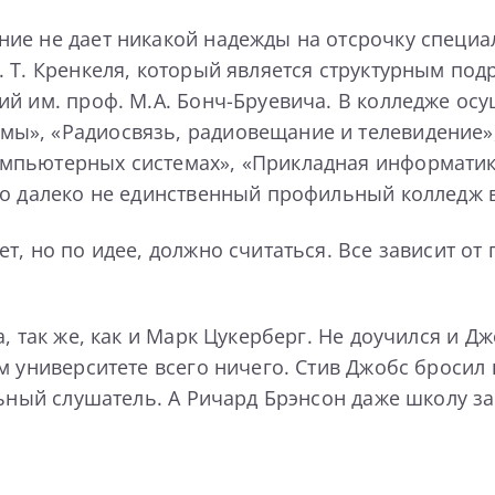
е не дает никакой надежды на отсрочку специали
 Т. Кренкеля, который является структурным под
й им. проф. М.А. Бонч-Бруевича. В колледже ос
», «Радиосвязь, радиовещание и телевидение», 
мпьютерных системах», «Прикладная информатика
то далеко не единственный профильный колледж в
т, но по идее, должно считаться. Все зависит от
, так же, как и Марк Цукерберг. Не доучился и Д
м университете всего ничего. Стив Джобс бросил
льный слушатель. А Ричард Брэнсон даже школу за