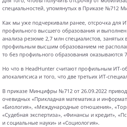
Для того, чтобы получить отсрочку от мобилиза
специальностей, упомянутых в Приказе №712 
Как мы уже подчеркивали ранее, отсрочка для 
профильного высшего образования и выполнение
анализа резюме 2,7 млн специалистов, занятых в
профильным высшим образованием не располагаю
то без профильного образования оказываются 7
Но что в HeadHunter считают профильным ИТ-об
апокалипсиса и того, что две третьих ИТ-специа
В приказе Минцифры №712 от 26.09.2022 приво
очевидных «Прикладная математика и информати
«Биология», «Международные отношения», «Торг
«Судебная экспертиза», «Финансы и кредит», «П
и социальные науки» и «Социология».