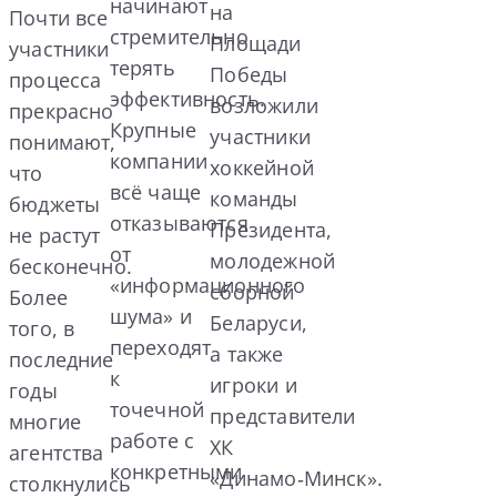
начинают
на
Почти все
стремительно
Площади
участники
терять
Победы
процесса
эффективность.
возложили
прекрасно
Крупные
участники
понимают,
компании
хоккейной
что
всё чаще
команды
бюджеты
отказываются
Президента,
не растут
от
молодежной
бесконечно.
«информационного
сборной
Более
шума» и
Беларуси,
того, в
переходят
а также
последние
к
игроки и
годы
точечной
представители
многие
работе с
ХК
агентства
конкретными
«Динамо‑Минск».
столкнулись