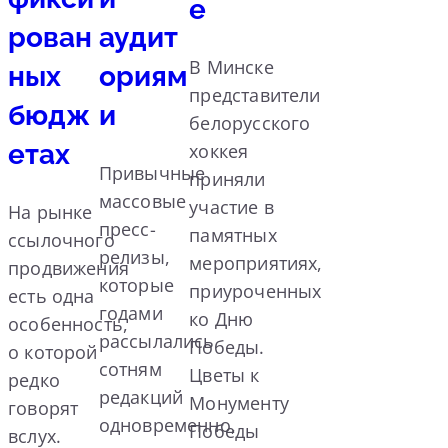
е
рован
аудит
В Минске
ных
ориям
представители
бюдж
и
белорусского
етах
хоккея
Привычные
приняли
массовые
участие в
На рынке
пресс-
памятных
ссылочного
релизы,
мероприятиях,
продвижения
которые
приуроченных
есть одна
годами
ко Дню
особенность,
рассылались
Победы.
о которой
сотням
Цветы к
редко
редакций
Монументу
говорят
одновременно,
Победы
вслух.