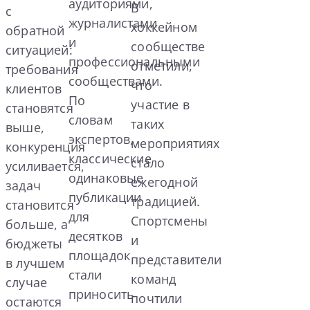
аудиториями,
В
с
журналистами
хоккейном
обратной
и
сообществе
ситуацией:
профессиональными
отметили,
требования
сообществами.
что
клиентов
По
участие в
становятся
словам
таких
выше,
экспертов,
мероприятиях
конкуренция
классические
стало
усиливается,
одинаковые
ежегодной
задач
публикации
традицией.
становится
для
Спортсмены
больше, а
десятков
и
бюджеты
площадок
представители
в лучшем
стали
команд
случае
приносить
почтили
остаются