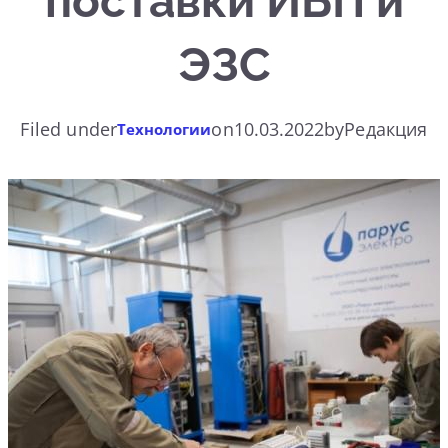
поставки ИБП и
ЭЗС
Filed under
on
10.03.2022
by
Редакция
Технологии