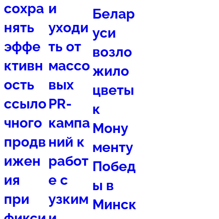
сохра
и
Белар
нять
уходи
уси
эффе
ть от
возло
ктивн
массо
жило
ость
вых
цветы
ссыло
PR-
к
чного
кампа
Мону
продв
ний к
менту
ижен
работ
Побед
ия
е с
ы в
при
узким
Минск
фикси
и