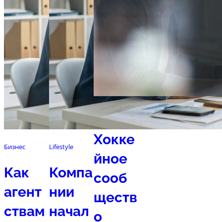
Спорт
Хокке
Бизнес
Lifestyle
йное
Как
Компа
сооб
агент
нии
ществ
ствам
начал
о