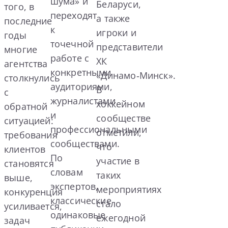
шума» и
Беларуси,
того, в
переходят
а также
последние
к
игроки и
годы
точечной
представители
многие
работе с
ХК
агентства
конкретными
«Динамо‑Минск».
столкнулись
аудиториями,
В
с
журналистами
хоккейном
обратной
и
сообществе
ситуацией:
профессиональными
отметили,
требования
сообществами.
что
клиентов
По
участие в
становятся
словам
таких
выше,
экспертов,
мероприятиях
конкуренция
классические
стало
усиливается,
одинаковые
ежегодной
задач