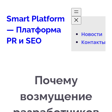
Перейти
к
Smart Platform
содержимому
— Платформа
Новости
PR и SEO
Контакты
Почему
возмущение