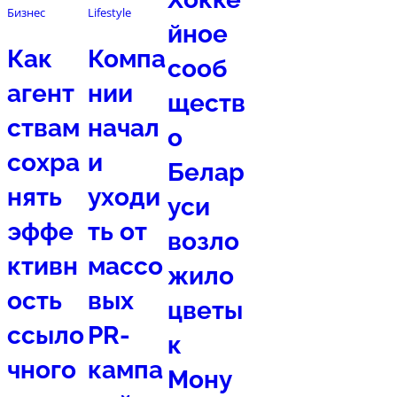
Бизнес
Lifestyle
йное
Как
Компа
сооб
агент
нии
ществ
ствам
начал
о
сохра
и
Белар
нять
уходи
уси
эффе
ть от
возло
ктивн
массо
жило
ость
вых
цветы
ссыло
PR-
к
чного
кампа
Мону