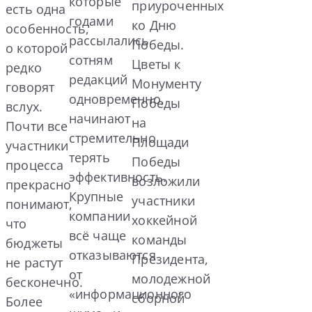
которые
приуроченных
есть одна
годами
ко Дню
особенность,
рассылались
Победы.
о которой
сотням
Цветы к
редко
редакций
Монументу
говорят
одновременно,
Победы
вслух.
начинают
на
Почти все
стремительно
Площади
участники
терять
Победы
процесса
эффективность.
возложили
прекрасно
Крупные
участники
понимают,
компании
хоккейной
что
всё чаще
команды
бюджеты
отказываются
Президента,
не растут
от
молодежной
бесконечно.
«информационного
сборной
Более