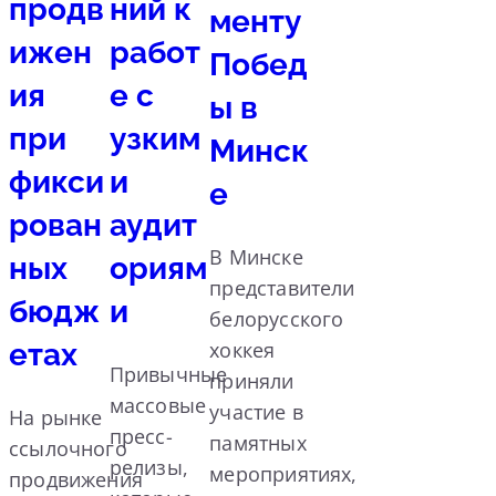
продв
ний к
менту
ижен
работ
Побед
ия
е с
ы в
при
узким
Минск
фикси
и
е
рован
аудит
В Минске
ных
ориям
представители
бюдж
и
белорусского
етах
хоккея
Привычные
приняли
массовые
участие в
На рынке
пресс-
памятных
ссылочного
релизы,
мероприятиях,
продвижения