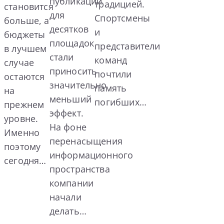
публикации
традицией.
становится
для
Спортсмены
больше, а
десятков
и
бюджеты
площадок
представители
в лучшем
стали
команд
случае
приносить
почтили
остаются
значительно
память
на
меньший
погибших…
прежнем
эффект.
уровне.
На фоне
Именно
перенасыщения
поэтому
информационного
сегодня…
пространства
компании
начали
делать…