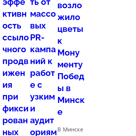
эффе
ть от
возло
ктивн
массо
жило
ость
вых
цветы
ссыло
PR-
к
чного
кампа
Мону
продв
ний к
менту
ижен
работ
Побед
ия
е с
ы в
при
узким
Минск
фикси
и
е
рован
аудит
В Минске
ных
ориям