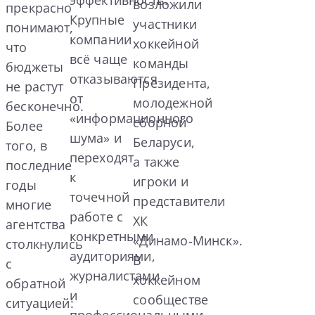
возложили
прекрасно
Крупные
участники
понимают,
компании
хоккейной
что
всё чаще
команды
бюджеты
отказываются
Президента,
не растут
от
молодежной
бесконечно.
«информационного
сборной
Более
шума» и
Беларуси,
того, в
переходят
а также
последние
к
игроки и
годы
точечной
представители
многие
работе с
ХК
агентства
конкретными
«Динамо‑Минск».
столкнулись
аудиториями,
В
с
журналистами
хоккейном
обратной
и
сообществе
ситуацией:
профессиональными