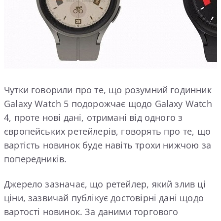
Чутки говорили про те, що розумний годинник
Galaxy Watch 5 подорожчає щодо Galaxy Watch
4, проте нові дані, отримані від одного з
європейських ретейлерів, говорять про те, що
вартість новинок буде навіть трохи нижчою за
попередників.
Джерело зазначає, що ретейлер, який злив ці
ціни, зазвичай публікує достовірні дані щодо
вартості новинок. За даними торгового