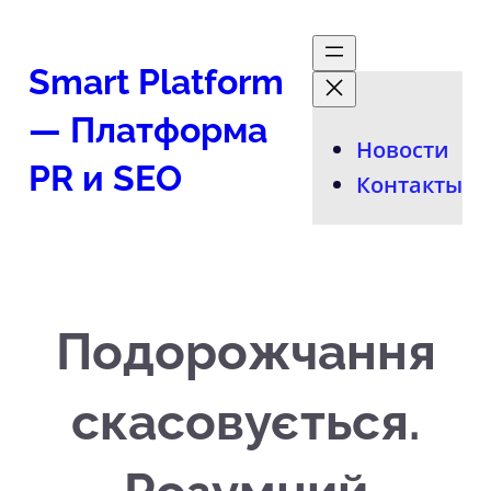
Перейти
к
Smart Platform
содержимому
— Платформа
Новости
PR и SEO
Контакты
Подорожчання
скасовується.