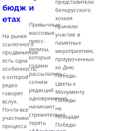
представители
бюдж
и
белорусского
етах
хоккея
Привычные
приняли
массовые
участие в
На рынке
пресс-
памятных
ссылочного
релизы,
мероприятиях,
продвижения
которые
приуроченных
есть одна
годами
ко Дню
особенность,
рассылались
Победы.
о которой
сотням
Цветы к
редко
редакций
Монументу
говорят
одновременно,
Победы
вслух.
начинают
на
Почти все
стремительно
Площади
участники
терять
Победы
процесса
эффективность.