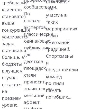
отметили,
требования
сообществами.
что
клиентов
По
участие в
становятся
словам
таких
выше,
экспертов,
мероприятиях
конкуренция
классические
стало
усиливается,
одинаковые
ежегодной
задач
публикации
традицией.
становится
для
Спортсмены
больше, а
десятков
и
бюджеты
площадок
представители
в лучшем
стали
команд
случае
приносить
почтили
остаются
значительно
память
на
меньший
погибших…
прежнем
эффект.
уровне.
На фоне