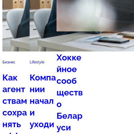
Спорт
Хокке
Бизнес
Lifestyle
йное
Как
Компа
сооб
агент
нии
ществ
ствам
начал
о
сохра
и
Белар
нять
уходи
уси