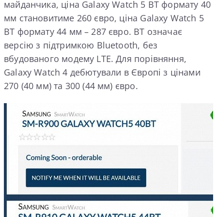
майданчика, ціна Galaxy Watch 5 BT формату 40
мм становитиме 260 євро, ціна Galaxy Watch 5
BT формату 44 мм – 287 євро. BT означає
версію з підтримкою Bluetooth, без
вбудованого модему LTE. Для порівняння,
Galaxy Watch 4 дебютували в Європі з цінами
270 (40 мм) та 300 (44 мм) євро.