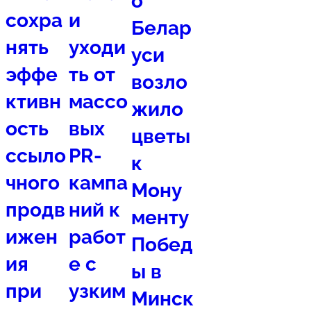
о
сохра
и
Белар
нять
уходи
уси
эффе
ть от
возло
ктивн
массо
жило
ость
вых
цветы
ссыло
PR-
к
чного
кампа
Мону
продв
ний к
менту
ижен
работ
Побед
ия
е с
ы в
при
узким
Минск