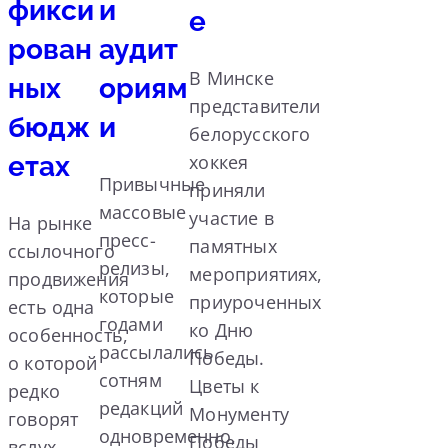
фикси
и
е
рован
аудит
В Минске
ных
ориям
представители
бюдж
и
белорусского
етах
хоккея
Привычные
приняли
массовые
участие в
На рынке
пресс-
памятных
ссылочного
релизы,
мероприятиях,
продвижения
которые
приуроченных
есть одна
годами
ко Дню
особенность,
рассылались
Победы.
о которой
сотням
Цветы к
редко
редакций
Монументу
говорят
одновременно,
Победы
вслух.