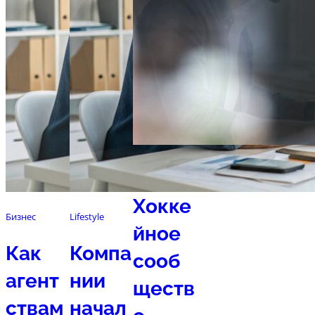
Спорт
Хокке
Бизнес
Lifestyle
йное
Как
Компа
сооб
агент
нии
ществ
ствам
начал