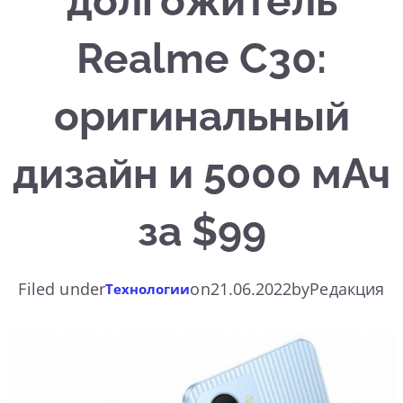
долгожитель
Realme C30:
оригинальный
дизайн и 5000 мАч
за $99
Filed under
on
21.06.2022
by
Редакция
Технологии