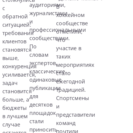
аудиториями,
В
с
журналистами
хоккейном
обратной
и
сообществе
ситуацией:
профессиональными
отметили,
требования
сообществами.
что
клиентов
По
участие в
становятся
словам
таких
выше,
экспертов,
мероприятиях
конкуренция
классические
стало
усиливается,
одинаковые
ежегодной
задач
публикации
традицией.
становится
для
Спортсмены
больше, а
десятков
и
бюджеты
площадок
представители
в лучшем
стали
команд
случае
приносить
почтили
остаются