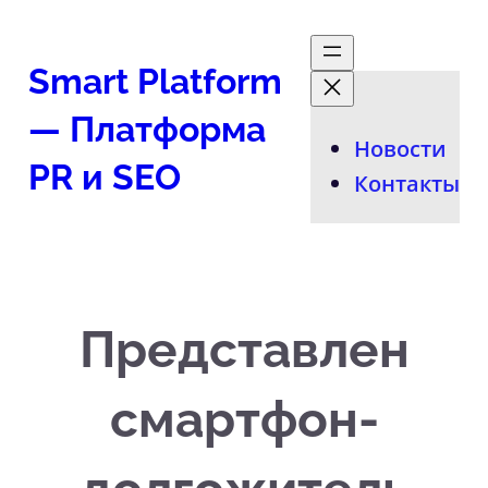
Перейти
к
Smart Platform
содержимому
— Платформа
Новости
PR и SEO
Контакты
Представлен
смартфон-