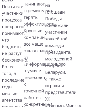
начинают
на
Почти все
стремительно
Площади
участники
терять
Победы
процесса
эффективность.
возложили
прекрасно
Крупные
участники
понимают,
компании
хоккейной
что
всё чаще
команды
бюджеты
отказываются
Президента,
не растут
от
молодежной
бесконечно.
«информационного
сборной
Более
шума» и
Беларуси,
того, в
переходят
а также
последние
к
игроки и
годы
точечной
представители
многие
работе с
ХК
агентства
конкретными
«Динамо‑Минск».
столкнулись