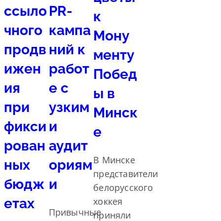
ссыло
PR-
к
чного
кампа
Мону
продв
ний к
менту
ижен
работ
Побед
ия
е с
ы в
при
узким
Минск
фикси
и
е
рован
аудит
В Минске
ных
ориям
представители
бюдж
и
белорусского
етах
хоккея
Привычные
приняли