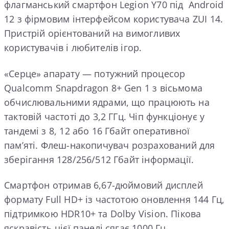
флагманський смартфон Legion Y70 під Android
12 з фірмовим інтерфейсом користувача ZUI 14.
Пристрій орієнтований на вимогливих
користувачів і любителів ігор.
«Серце» апарату — потужний процесор
Qualcomm Snapdragon 8+ Gen 1 з вісьмома
обчислювальними ядрами, що працюють на
тактовій частоті до 3,2 ГГц. Чіп функціонує у
тандемі з 8, 12 або 16 Гбайт оперативної
пам’яті. Флеш-накопичувач розрахований для
зберігання 128/256/512 Гбайт інформації.
Смартфон отримав 6,67-дюймовий дисплей
формату Full HD+ із частотою оновлення 144 Гц,
підтримкою HDR10+ та Dolby Vision. Пікова
яскравість цієї панелі сягає 1000 Гц.