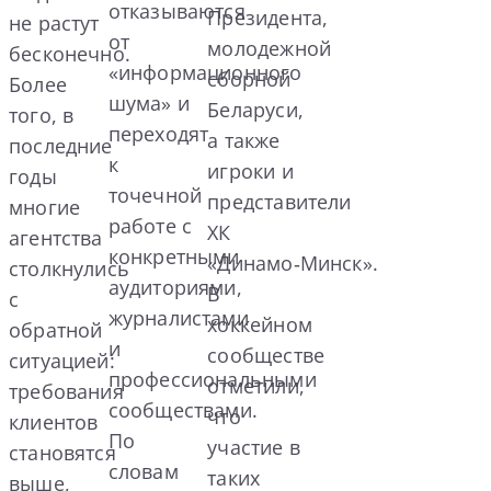
отказываются
Президента,
не растут
от
молодежной
бесконечно.
«информационного
сборной
Более
шума» и
Беларуси,
того, в
переходят
а также
последние
к
игроки и
годы
точечной
представители
многие
работе с
ХК
агентства
конкретными
«Динамо‑Минск».
столкнулись
аудиториями,
В
с
журналистами
хоккейном
обратной
и
сообществе
ситуацией:
профессиональными
отметили,
требования
сообществами.
что
клиентов
По
участие в
становятся
словам
таких
выше,