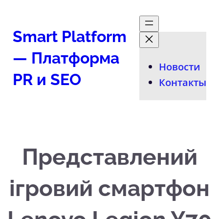
Перейти
к
Smart Platform
содержимому
— Платформа
Новости
PR и SEO
Контакты
Представлений
ігровий смартфон