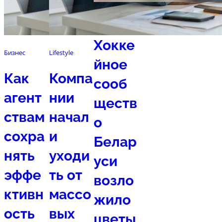
Спорт
Хокке
Бизнес
Lifestyle
йное
Как
Компа
сооб
агент
нии
ществ
ствам
начал
о
сохра
и
Белар
нять
уходи
уси
эффе
ть от
возло
ктивн
массо
жило
ость
вых
цветы