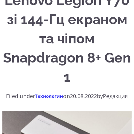
Lenovo Legion Y70
зі 144-Гц екраном
та чіпом
Snapdragon 8+ Gen
1
Filed under
on
20.08.2022
by
Редакция
Технологии