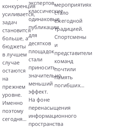
экспертов,
мероприятиях
конкуренция
классические
стало
усиливается,
одинаковые
ежегодной
задач
публикации
традицией.
становится
для
Спортсмены
больше, а
десятков
и
бюджеты
площадок
представители
в лучшем
стали
команд
случае
приносить
почтили
остаются
значительно
память
на
меньший
погибших…
прежнем
эффект.
уровне.
На фоне
Именно
перенасыщения
поэтому
информационного
сегодня…
пространства