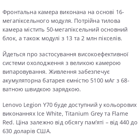
Фронтальна камера виконана на основі 16-
мегапіксельного модуля. Потрійна тилова
камера містить 50-мегапіксельний основний
блок, а також модулі з 13 та 2 млн пікселів.
Йдеться про застосування високоефективної
системи охолодження з великою камерою
випаровування. Живлення забезпечує
акумуляторна батарея ємністю 5100 мАг з 68-
ватною швидкою зарядкою.
Lenovo Legion Y70 буде доступний у кольорових
виконаннях Ice White, Titanium Grey та Flame
Red. Ціна залежно від обсягу пам’яті – від 440 до
630 доларів США.