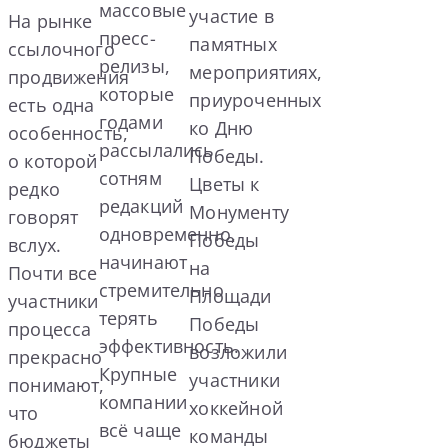
массовые
участие в
На рынке
пресс-
памятных
ссылочного
релизы,
мероприятиях,
продвижения
которые
приуроченных
есть одна
годами
ко Дню
особенность,
рассылались
Победы.
о которой
сотням
Цветы к
редко
редакций
Монументу
говорят
одновременно,
Победы
вслух.
начинают
на
Почти все
стремительно
Площади
участники
терять
Победы
процесса
эффективность.
возложили
прекрасно
Крупные
участники
понимают,
компании
хоккейной
что
всё чаще
команды
бюджеты