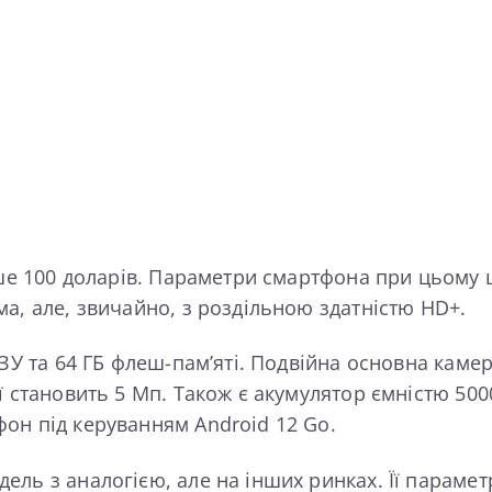
ше 100 доларів. Параметри смартфона при цьому ц
а, але, звичайно, з роздільною здатністю HD+.
ОЗУ та 64 ГБ флеш-пам’яті. Подвійна основна кам
 становить 5 Мп. Також є акумулятор ємністю 5000
он під керуванням Android 12 Go.
ль з аналогією, але на інших ринках. Її парамет