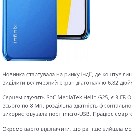
Новинка стартувала на ринку Індії, де коштує ли
виділити величезний екран діагоналлю 6,82 дюйм
Серцем служить SoC MediaTek Helio G25, є 3 ГБ 
всього по 8 Мп, роздільна здатність фронтальної
використовувала порт micro-USB. Працює смартф
Окремо варто відзначити, що раніше вийшла моде