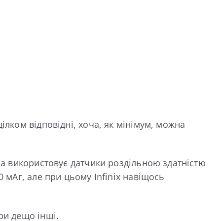
ілком відповідні, хоча, як мінімум, можна
ера використовує датчики роздільною здатністю
 мАг, але при цьому Infinix навіщось
ри дещо інші.