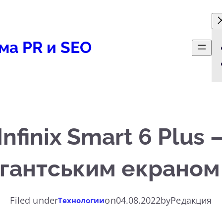
ма PR и SEO
nfinix Smart 6 Plus
ігантським екраном
Filed under
on
04.08.2022
by
Редакция
Технологии