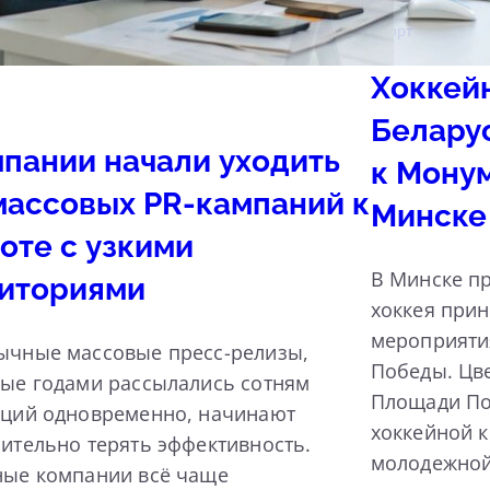
Спорт
Хоккей
Белару
пании начали уходить
к Мону
массовых PR-кампаний к
Минске
оте с узкими
В Минске пр
иториями
хоккея прин
мероприяти
ычные массовые пресс-релизы,
Победы. Цв
ые годами рассылались сотням
Площади По
кций одновременно, начинают
хоккейной 
ительно терять эффективность.
молодежной
ные компании всё чаще