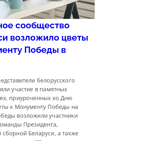
ное сообщество
си возложило цветы
менту Победы в
едставители белорусского
яли участие в памятных
ях, приуроченных ко Дню
еты к Монументу Победы на
беды возложили участники
команды Президента,
 сборной Беларуси, а также