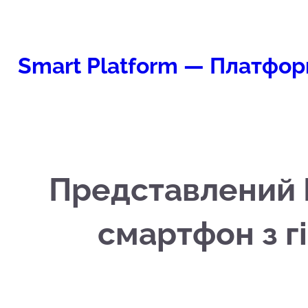
Перейти
к
содержимому
Smart Platform — Платфор
Представлений I
смартфон з г