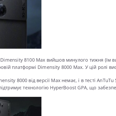
Dimensity 8100 Max вийшов минулого тижня (їм ви
овій платформі Dimensity 8000 Max. У цій ролі ви
sity 8000 від версії Max немає, і в тесті AnTuTu 
 підтримує технологію HyperBoost GPA, що забезпе