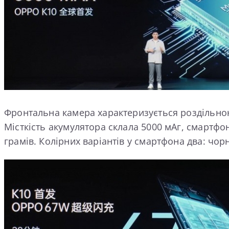
Фронтальна камера характеризується роздільною 
Місткість акумулятора склала 5000 мАг, смартфо
грамів. Колірних варіантів у смартфона два: чорн