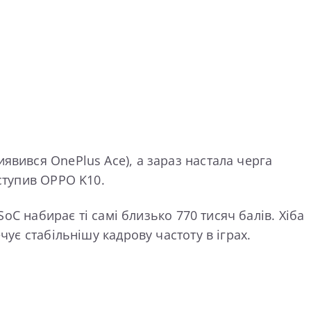
явився OnePlus Ace), а зараз настала черга
ступив OPPO K10.
SoC набирає ті самі близько 770 тисяч балів. Хіба
чує стабільнішу кадрову частоту в іграх.