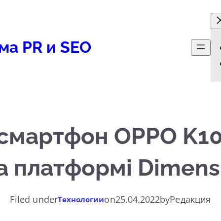
ма PR и SEO
мартфон OPPO K10 
 платформі Dimens
Filed under
on
25.04.2022
by
Редакция
Технологии