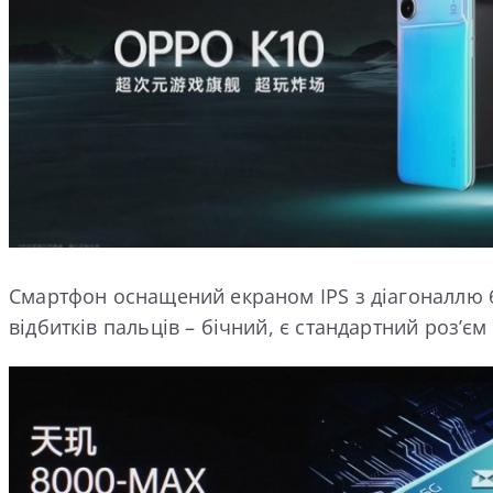
Смартфон оснащений екраном IPS з діагоналлю 6,
відбитків пальців – бічний, є стандартний роз’є