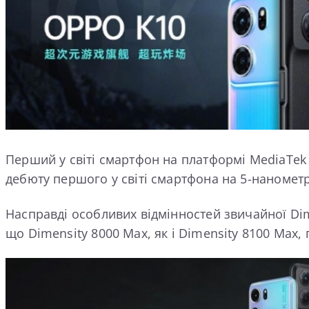
Перший у світі смартфон на платформі MediaTek 
дебюту першого у світі смартфона на 5-нанометр
Насправді особливих відмінностей звичайної Dimen
що Dimensity 8000 Max, як і Dimensity 8100 Max,