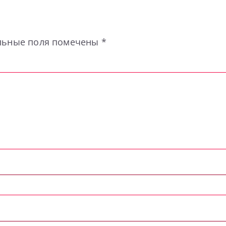
льные поля помечены
*