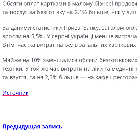
Обсяги оплат картками в малому бізнесі продовж
та послуг за безготівку на 2,1% більше, ніж у ли
За даними статистики ПриватБанку, загалом опла
зросли на 5,5%. У серпні українці менше витрач
Втім, частка витрат на їжу в загальних карткови
Майже на 10% зменшилися обсяги безготівкових 
техніки. У той же час витрати на ліки та медичн
та взуття, та на 2,3% більше — на кафе і рестора
Источник
Предыдущая запись