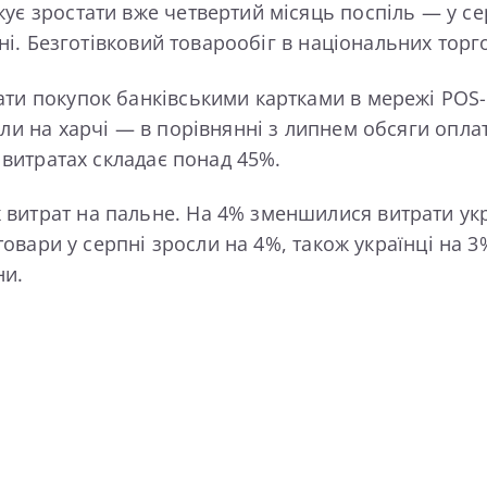
ує зростати вже четвертий місяць поспіль — у се
пні. Безготівковий товарообіг в національних торг
ти покупок банківськими картками в мережі POS-т
али на харчі — в порівнянні з липнем обсяги опла
х витратах складає понад 45%.
витрат на пальне. На 4% зменшилися витрати укра
і товари у серпні зросли на 4%, також українці на
ни.