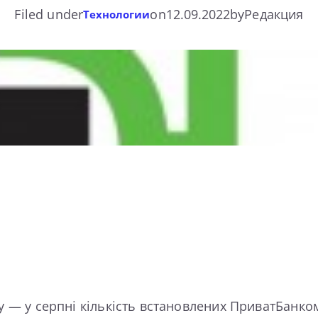
Filed under
on
12.09.2022
by
Редакция
Технологии
у — у серпні кількість встановлених ПриватБанко