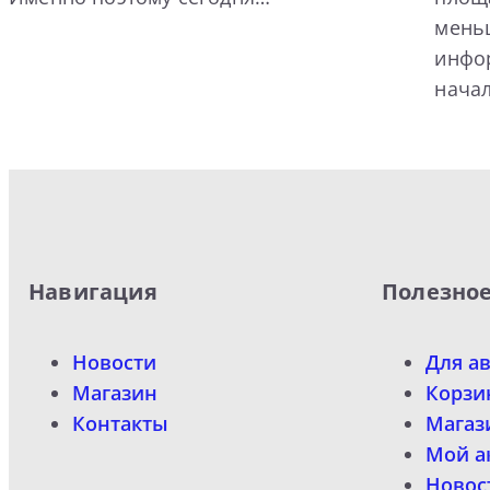
мень
инфо
нача
Навигация
Полезно
Новости
Для а
Магазин
Корзи
Контакты
Магаз
Мой а
Новос