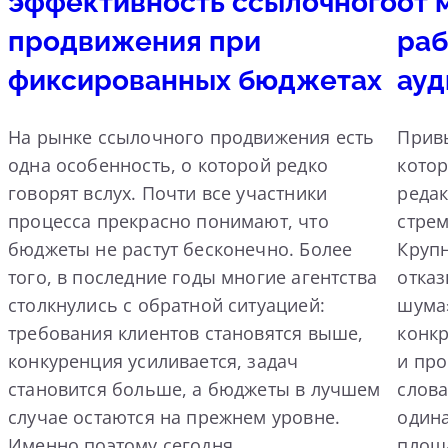
эффективность ссылочного
от 
продвижения при
раб
фиксированных бюджетах
ауд
На рынке ссылочного продвижения есть
Прив
одна особенность, о которой редко
котор
говорят вслух. Почти все участники
реда
процесса прекрасно понимают, что
стрем
бюджеты не растут бесконечно. Более
Круп
того, в последние годы многие агентства
отка
столкнулись с обратной ситуацией:
шума»
требования клиентов становятся выше,
конк
конкуренция усиливается, задач
и пр
становится больше, а бюджеты в лучшем
слова
случае остаются на прежнем уровне.
одина
Именно поэтому сегодня…
площа