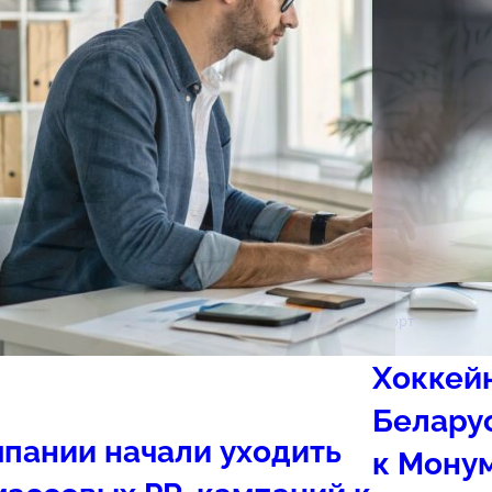
Спорт
Хоккей
Белару
пании начали уходить
к Мону