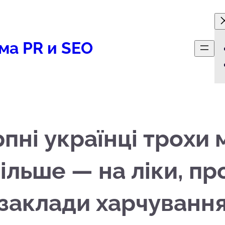
ма PR и SEO
рпні українці трохи
більше — на ліки, п
заклади харчуванн