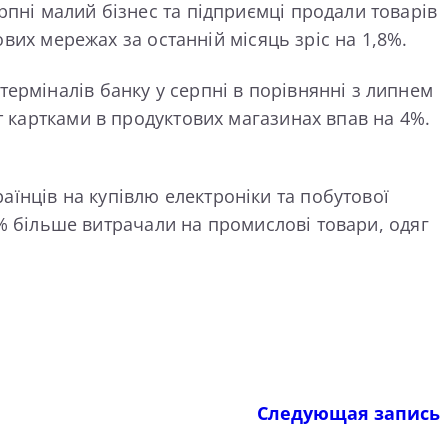
рпні малий бізнес та підприємці продали товарів
ових мережах за останній місяць зріс на 1,8%.
ерміналів банку у серпні в порівнянні з липнем
т картками в продуктових магазинах впав на 4%.
їнців на купівлю електроніки та побутової
 3% більше витрачали на промислові товари, одяг
Следующая запись