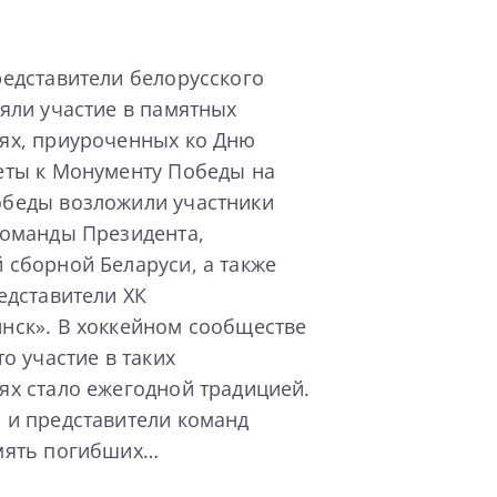
едставители белорусского
яли участие в памятных
ях, приуроченных ко Дню
еты к Монументу Победы на
беды возложили участники
команды Президента,
 сборной Беларуси, а также
едставители ХК
нск». В хоккейном сообществе
то участие в таких
ях стало ежегодной традицией.
 и представители команд
мять погибших…