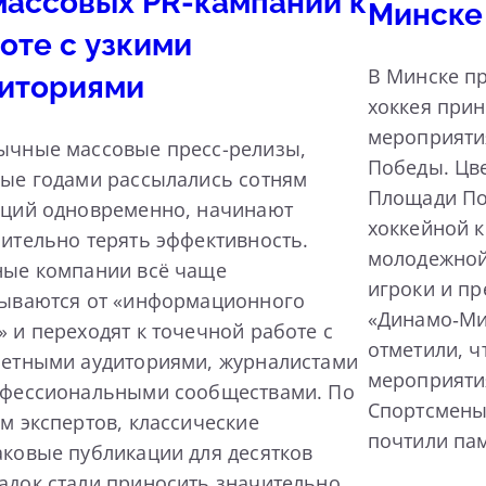
массовых PR-кампаний к
Минске
оте с узкими
В Минске пр
иториями
хоккея прин
мероприяти
ычные массовые пресс-релизы,
Победы. Цв
ые годами рассылались сотням
Площади По
кций одновременно, начинают
хоккейной 
ительно терять эффективность.
молодежной
ные компании всё чаще
игроки и пр
зываются от «информационного
«Динамо‑Ми
 и переходят к точечной работе с
отметили, ч
ретными аудиториями, журналистами
мероприяти
офессиональными сообществами. По
Спортсмены
м экспертов, классические
почтили па
ковые публикации для десятков
док стали приносить значительно