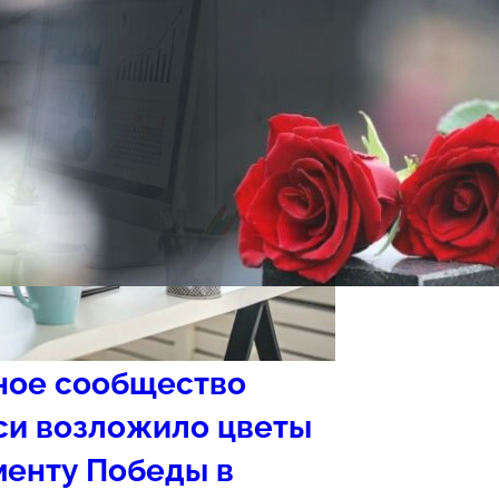
ное сообщество
си возложило цветы
менту Победы в