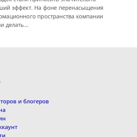
ший эффект. На фоне перенасыщения
рмационного пространства компании
ли делать…
е
второв и блогеров
на
ин
ккаунт
ти