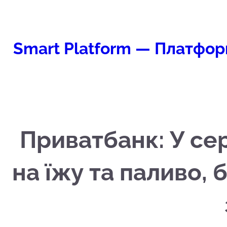
Перейти
к
содержимому
Smart Platform — Платфор
Приватбанк: У се
на їжу та паливо, 