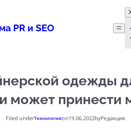
ма PR и SEO
нерской одежды д
и может принести
Filed under
on
19.06.2022
by
Редакция
Технологии