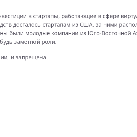
вестиции в стартапы, работающие в сфере виртуа
едств досталось стартапам из США, за ними расп
етны были молодые компании из Юго-Восточной Аз
ибудь заметной роли.
сии, и запрещена