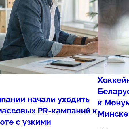
Спорт
Хоккей
Белару
пании начали уходить
к Мону
массовых PR-кампаний к
Минске
оте с узкими