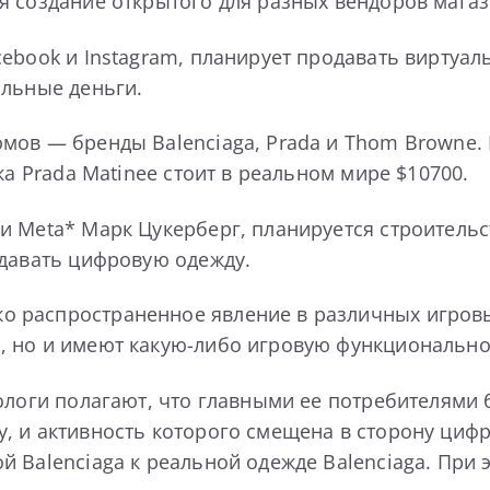
я создание открытого для разных вендоров мага
ebook и Instagram, планирует продавать виртуа
альные деньги.
ов — бренды Balenciaga, Prada и Thom Browne. Ц
ка Prada Matinee стоит в реальном мире $10700.
и Meta* Марк Цукерберг, планируется строитель
одавать цифровую одежду.
 распространенное явление в различных игров
, но и имеют какую-либо игровую функционально
ологи полагают, что главными ее потребителями 
, и активность которого смещена в сторону цифр
 Balenciaga к реальной одежде Balenciaga. При