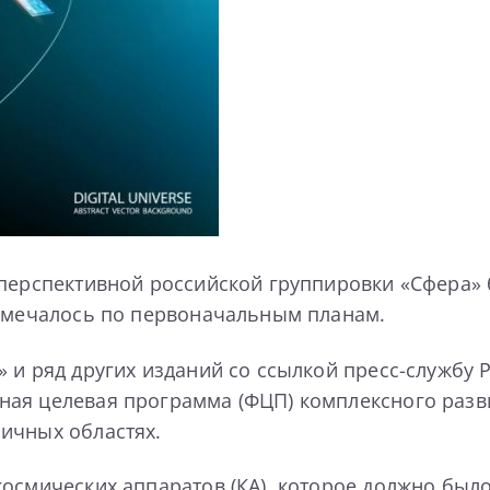
 перспективной российской группировки «Сфера» 
намечалось по первоначальным планам.
 и ряд других изданий со ссылкой пресс-службу Р
ая целевая программа (ФЦП) комплексного разви
ичных областях.
смических аппаратов (КА), которое должно было в