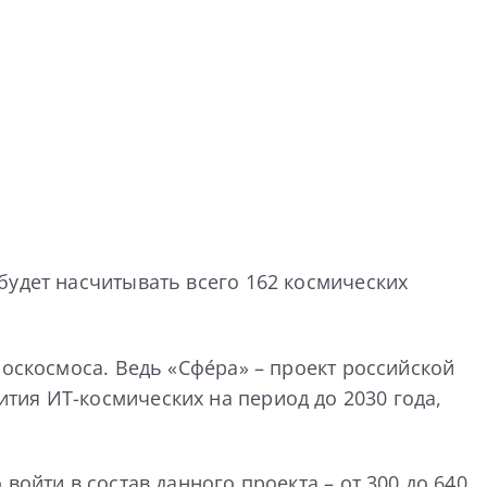
будет насчитывать всего 162 космических
оскосмоса. Ведь «Сфе́ра» – проект российской
тия ИТ-космических на период до 2030 года,
ойти в состав данного проекта – от 300 до 640.