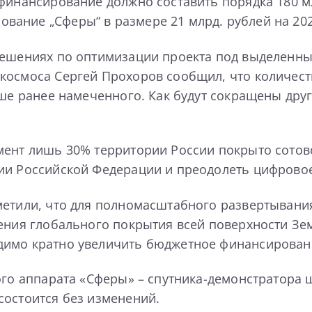
финансирование должно составить порядка 180 млр
ание „Сферы“ в размере 21 млрд. рублей на 2022
решениях по оптимизации проекта под выделенны
космоса Сергей Прохоров сообщил, что количеств
ьше ранее намеченного. Как будут сокращены дру
мент лишь 30% территории России покрыто сотов
ии Российской Федерации и преодолеть цифровое
метили, что для полномасштабного развертывания
чения глобального покрытия всей поверхности Зе
имо кратно увеличить бюджетное финансирование
ого аппарата «Сферы» – спутника-демонстратора 
состоится без изменений.