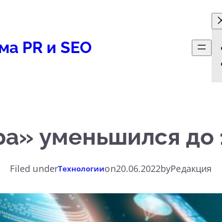
ма PR и SEO
а» уменьшился до 
Filed under
on
20.06.2022
by
Редакция
Технологии