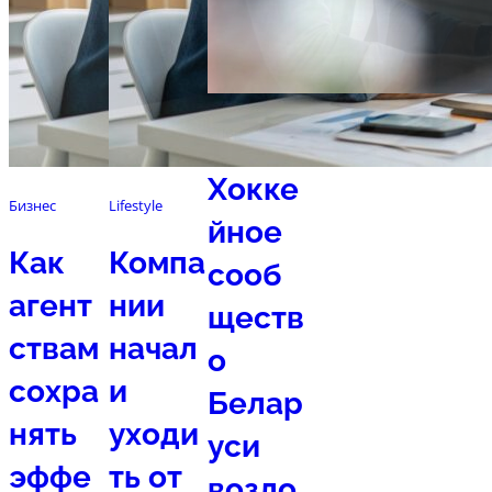
Спорт
Хокке
Бизнес
Lifestyle
йное
Как
Компа
сооб
агент
нии
ществ
ствам
начал
о
сохра
и
Белар
нять
уходи
уси
эффе
ть от
возло