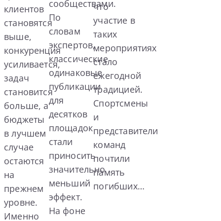
сообществами.
что
клиентов
По
участие в
становятся
словам
таких
выше,
экспертов,
мероприятиях
конкуренция
классические
стало
усиливается,
одинаковые
ежегодной
задач
публикации
традицией.
становится
для
Спортсмены
больше, а
десятков
и
бюджеты
площадок
представители
в лучшем
стали
команд
случае
приносить
почтили
остаются
значительно
память
на
меньший
погибших…
прежнем
эффект.
уровне.
На фоне
Именно