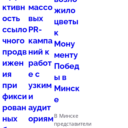
ктивн
массо
жило
ость
вых
цветы
ссыло
PR-
к
чного
кампа
Мону
продв
ний к
менту
ижен
работ
Побед
ия
е с
ы в
при
узким
Минск
фикси
и
е
рован
аудит
В Минске
ных
ориям
представители