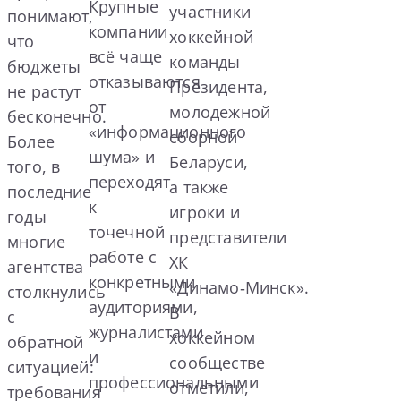
Крупные
участники
понимают,
компании
хоккейной
что
всё чаще
команды
бюджеты
отказываются
Президента,
не растут
от
молодежной
бесконечно.
«информационного
сборной
Более
шума» и
Беларуси,
того, в
переходят
а также
последние
к
игроки и
годы
точечной
представители
многие
работе с
ХК
агентства
конкретными
«Динамо‑Минск».
столкнулись
аудиториями,
В
с
журналистами
хоккейном
обратной
и
сообществе
ситуацией:
профессиональными
отметили,
требования