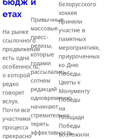
бюдж
и
белорусского
етах
хоккея
Привычные
приняли
массовые
участие в
На рынке
пресс-
памятных
ссылочного
релизы,
мероприятиях,
продвижения
которые
приуроченных
есть одна
годами
ко Дню
особенность,
рассылались
Победы.
о которой
сотням
Цветы к
редко
редакций
Монументу
говорят
одновременно,
Победы
вслух.
начинают
на
Почти все
стремительно
Площади
участники
терять
Победы
процесса
эффективность.
возложили
прекрасно