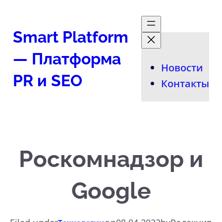
Перейти
к
Smart Platform
содержимому
— Платформа
Новости
PR и SEO
Контакты
Роскомнадзор и
Google