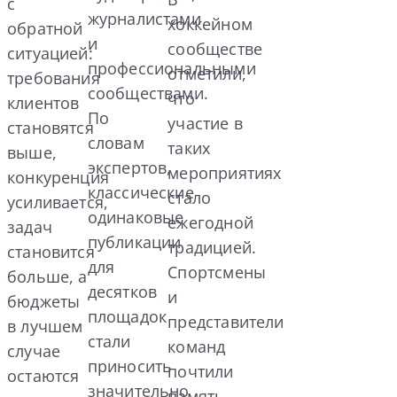
с
журналистами
хоккейном
обратной
и
сообществе
ситуацией:
профессиональными
отметили,
требования
сообществами.
что
клиентов
По
участие в
становятся
словам
таких
выше,
экспертов,
мероприятиях
конкуренция
классические
стало
усиливается,
одинаковые
ежегодной
задач
публикации
традицией.
становится
для
Спортсмены
больше, а
десятков
и
бюджеты
площадок
представители
в лучшем
стали
команд
случае
приносить
почтили
остаются
значительно
память