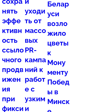
сохра
и
Белар
нять
уходи
уси
эффе
ть от
возло
ктивн
массо
жило
ость
вых
цветы
ссыло
PR-
к
чного
кампа
Мону
продв
ний к
менту
ижен
работ
Побед
ия
е с
ы в
при
узким
Минск
фикси
и
е