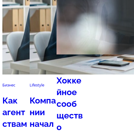
Спорт
Хокке
Бизнес
Lifestyle
йное
Как
Компа
сооб
агент
нии
ществ
ствам
начал
о