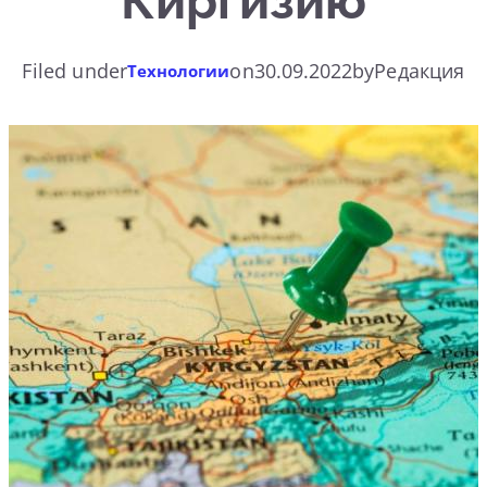
Киргизию
Filed under
on
30.09.2022
by
Редакция
Технологии