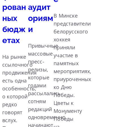
рован
аудит
В Минске
ных
ориям
представители
бюдж
и
белорусского
етах
хоккея
Привычные
приняли
массовые
участие в
На рынке
пресс-
памятных
ссылочного
релизы,
мероприятиях,
продвижения
которые
приуроченных
есть одна
годами
ко Дню
особенность,
рассылались
Победы.
о которой
сотням
Цветы к
редко
редакций
Монументу
говорят
одновременно,
Победы
вслух.
начинают
на