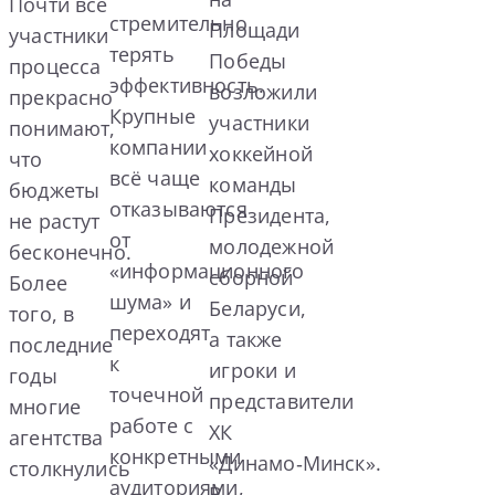
Почти все
стремительно
Площади
участники
терять
Победы
процесса
эффективность.
возложили
прекрасно
Крупные
участники
понимают,
компании
хоккейной
что
всё чаще
команды
бюджеты
отказываются
Президента,
не растут
от
молодежной
бесконечно.
«информационного
сборной
Более
шума» и
Беларуси,
того, в
переходят
а также
последние
к
игроки и
годы
точечной
представители
многие
работе с
ХК
агентства
конкретными
«Динамо‑Минск».
столкнулись
аудиториями,
В