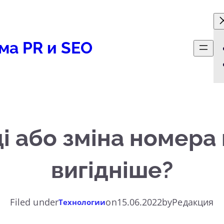
ма PR и SEO
і або зміна номера
вигідніше?
Filed under
on
15.06.2022
by
Редакция
Технологии