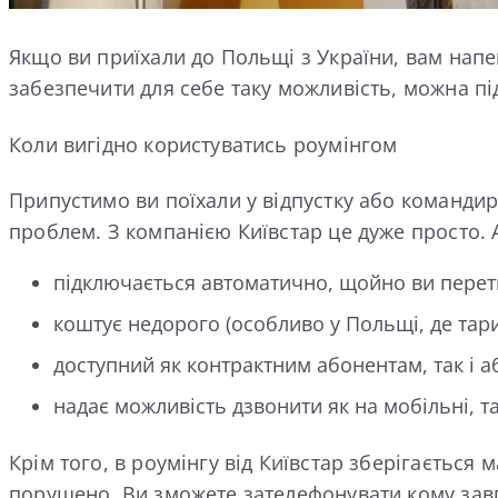
Якщо ви приїхали до Польщі з України, вам напе
забезпечити для себе таку можливість, можна п
Коли вигідно користуватись роумінгом
Припустимо ви поїхали у відпустку або командир
проблем. З компанією Київстар це дуже просто.
підключається автоматично, щойно ви перет
коштує недорого (особливо у Польщі, де тар
доступний як контрактним абонентам, так і 
надає можливість дзвонити як на мобільні, та
Крім того, в роумінгу від Київстар зберігається
порушено. Ви зможете зателефонувати кому завг