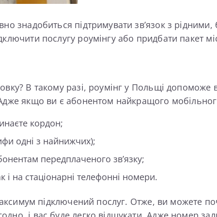
вно знадобиться підтримувати зв’язок з рідними,
ідключити послугу роумінгу або придбати пакет м
овку? В такому разі, роумінг у Польщі допоможе в
 Адже якщо ви є абонентом найкращого мобільного
инаєте кордон;
ифи одні з найнижчих);
абонентам передплаченого зв’язку;
к і на стаціонарні телефонні номери.
 максимум підключений послуг. Отже, ви можете поч
одно, і вас буде легко відшукати. Адже номер за