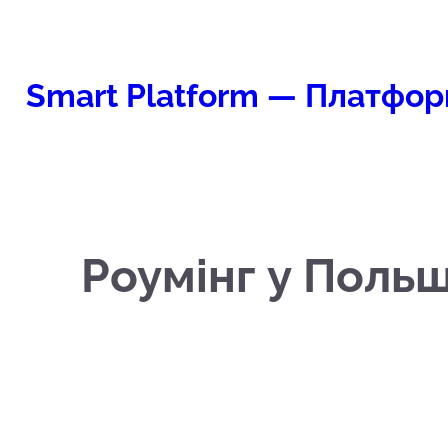
Перейти
к
содержимому
Smart Platform — Платфор
Роумінг у Польщ