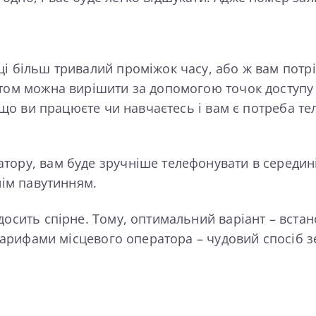
і більш тривалий проміжок часу, або ж вам потрі
том можна вирішити за допомогою точок доступу W
якщо ви працюєте чи навчаєтесь і вам є потреба т
тору, вам буде зручніше телефонувати в середин
нім павутинням.
осить спірне. Тому, оптимальний варіант – встано
з тарифами місцевого оператора – чудовий спосіб 