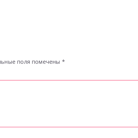
льные поля помечены
*