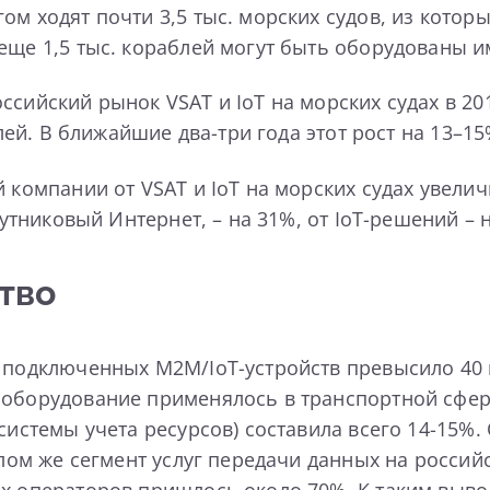
м ходят почти 3,5 тыс. морских судов, из которы
еще 1,5 тыс. кораблей могут быть оборудованы им
сийский рынок VSAT и IoT на морских судах в 2018
ублей. В ближайшие два-три года этот рост на 13–
й компании от VSAT и IoT на морских судах увел
путниковый Интернет, – на 31%, от IoT-решений – 
тво
 подключенных M2M/IoT-устройств превысило 40 м
 оборудование применялось в транспортной сфер
 системы учета ресурсов) составила всего 14-15%
елом же сегмент услуг передачи данных на россий
ых операторов пришлось около 70%. К таким выв