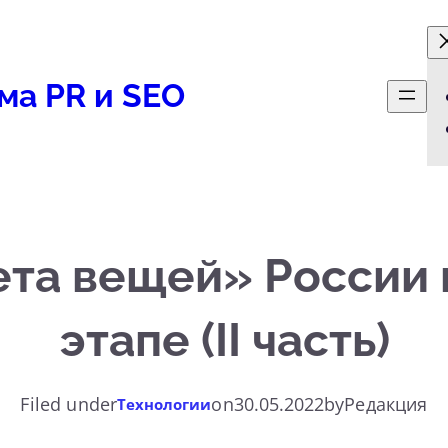
ма PR и SEO
та вещей» России
этапе (II часть)
Filed under
on
30.05.2022
by
Редакция
Технологии