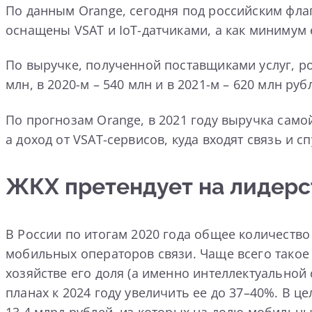
По данным Orange, сегодня под российским флаго
оснащены VSAT и IoT-датчиками, а как минимум 
По выручке, полученной поставщиками услуг, рос
млн, в 2020-м – 540 млн и в 2021-м – 620 млн р
По прогнозам Orange, в 2021 году выручка само
а доход от VSAT-сервисов, куда входят связь и с
ЖКХ претендует на лидерс
В России по итогам 2020 года общее количество
мобильных операторов связи. Чаще всего такое
хозяйстве его доля (а именно интеллектуальной
планах к 2024 году увеличить ее до 37–40%. В ц
13,4 млрд рублей, из которых на долю мобильн