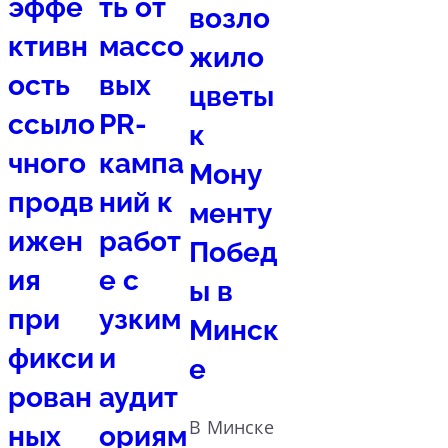
эффе
ть от
возло
ктивн
массо
жило
ость
вых
цветы
ссыло
PR-
к
чного
кампа
Мону
продв
ний к
менту
ижен
работ
Побед
ия
е с
ы в
при
узким
Минск
фикси
и
е
рован
аудит
В Минске
ных
ориям