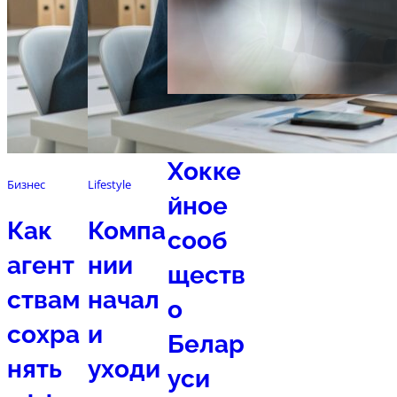
Спорт
Хокке
Бизнес
Lifestyle
йное
Как
Компа
сооб
агент
нии
ществ
ствам
начал
о
сохра
и
Белар
нять
уходи
уси