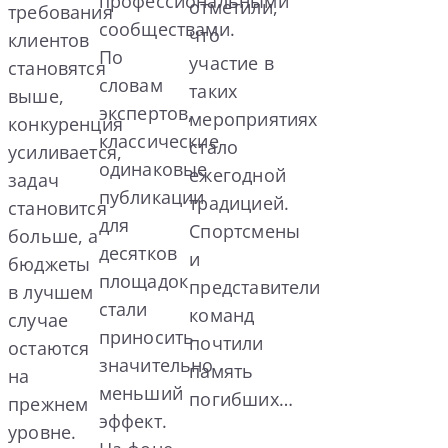
профессиональными
отметили,
требования
сообществами.
что
клиентов
По
участие в
становятся
словам
таких
выше,
экспертов,
мероприятиях
конкуренция
классические
стало
усиливается,
одинаковые
ежегодной
задач
публикации
традицией.
становится
для
Спортсмены
больше, а
десятков
и
бюджеты
площадок
представители
в лучшем
стали
команд
случае
приносить
почтили
остаются
значительно
память
на
меньший
погибших…
прежнем
эффект.
уровне.