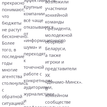
эффективность.
возложили
прекрасно
Крупные
участники
понимают,
компании
хоккейной
что
всё чаще
команды
бюджеты
отказываются
Президента,
не растут
от
молодежной
бесконечно.
«информационного
сборной
Более
шума» и
Беларуси,
того, в
переходят
а также
последние
к
игроки и
годы
точечной
представители
многие
работе с
ХК
агентства
конкретными
«Динамо‑Минск».
столкнулись
аудиториями,
В
с
журналистами
хоккейном
обратной
и
сообществе
ситуацией: