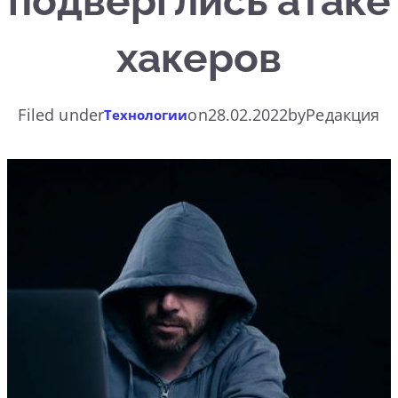
подверглись атаке
хакеров
Filed under
on
28.02.2022
by
Редакция
Технологии