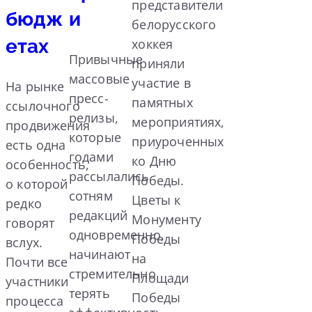
представители
бюдж
и
белорусского
етах
хоккея
Привычные
приняли
массовые
участие в
На рынке
пресс-
памятных
ссылочного
релизы,
мероприятиях,
продвижения
которые
приуроченных
есть одна
годами
ко Дню
особенность,
рассылались
Победы.
о которой
сотням
Цветы к
редко
редакций
Монументу
говорят
одновременно,
Победы
вслух.
начинают
на
Почти все
стремительно
Площади
участники
терять
Победы
процесса