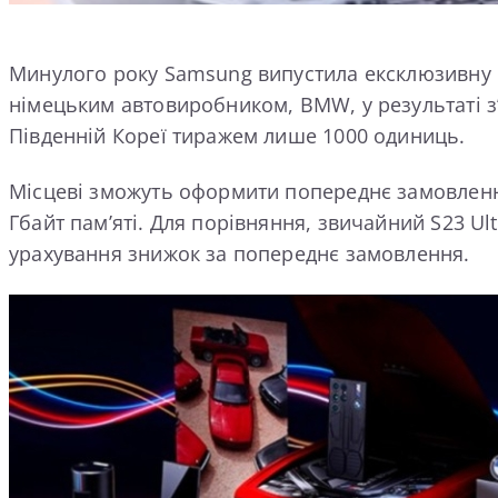
Минулого року Samsung випустила ексклюзивну ве
німецьким автовиробником, BMW, у результаті з
Південній Кореї тиражем лише 1000 одиниць.
Місцеві зможуть оформити попереднє замовлення 
Гбайт пам’яті. Для порівняння, звичайний S23 Ult
урахування знижок за попереднє замовлення.