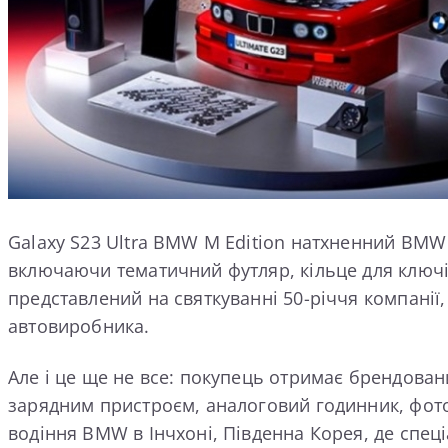
Galaxy S23 Ultra BMW M Edition натхненний BMW
включаючи тематичний футляр, кільце для ключ
представлений на святкуванні 50-річчя компанії
автовиробника.
Але і це ще не все: покупець отримає брендов
зарядним пристроєм, аналоговий годинник, фотоа
водіння BMW в Інчхоні, Південна Корея, де спец