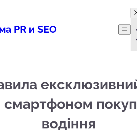
ма PR и SEO
вила ексклюзивний 
і смартфоном поку
водіння