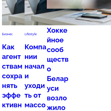
Спорт
Хокке
Бизнес
Lifestyle
йное
Как
Компа
сооб
агент
нии
ществ
ствам
начал
о
сохра
и
Белар
нять
уходи
уси
эффе
ть от
возло
ктивн
массо
жило