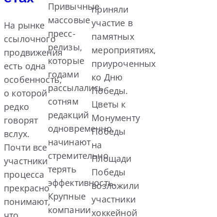
Привычные
приняли
массовые
участие в
На рынке
пресс-
памятных
ссылочного
релизы,
мероприятиях,
продвижения
которые
приуроченных
есть одна
годами
ко Дню
особенность,
рассылались
Победы.
о которой
сотням
Цветы к
редко
редакций
Монументу
говорят
одновременно,
Победы
вслух.
начинают
на
Почти все
стремительно
Площади
участники
терять
Победы
процесса
эффективность.
возложили
прекрасно
Крупные
участники
понимают,
компании
хоккейной
что