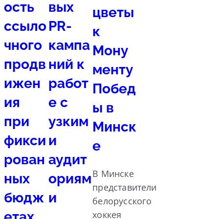
ость
вых
цветы
ссыло
PR-
к
чного
кампа
Мону
продв
ний к
менту
ижен
работ
Побед
ия
е с
ы в
при
узким
Минск
фикси
и
е
рован
аудит
В Минске
ных
ориям
представители
бюдж
и
белорусского
етах
хоккея