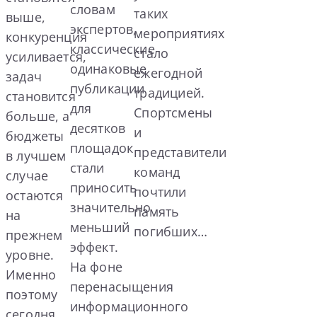
словам
таких
выше,
экспертов,
мероприятиях
конкуренция
классические
стало
усиливается,
одинаковые
ежегодной
задач
публикации
традицией.
становится
для
Спортсмены
больше, а
десятков
и
бюджеты
площадок
представители
в лучшем
стали
команд
случае
приносить
почтили
остаются
значительно
память
на
меньший
погибших…
прежнем
эффект.
уровне.
На фоне
Именно
перенасыщения
поэтому
информационного
сегодня…