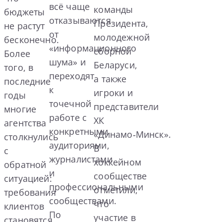
всё чаще
команды
бюджеты
отказываются
Президента,
не растут
от
молодежной
бесконечно.
«информационного
сборной
Более
шума» и
Беларуси,
того, в
переходят
а также
последние
к
игроки и
годы
точечной
представители
многие
работе с
ХК
агентства
конкретными
«Динамо‑Минск».
столкнулись
аудиториями,
В
с
журналистами
хоккейном
обратной
и
сообществе
ситуацией:
профессиональными
отметили,
требования
сообществами.
что
клиентов
По
участие в
становятся