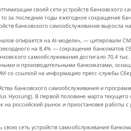
оптимизации своей сети устройств банковского са
 то за последние годы ежегодное сокращение банко
стройств банковского самообслуживания выросла н
лов опирается на AI-модели», — цитировали СМИ
 рекордного на 8,4% — сокращения банкоматов Сб
банковского самообслуживания достигало 70,4 тыс
чными и производительными банкоматами, оснаще
МИ со ссылкой на информацию пресс-службы Сбе
йства банковского самообслуживания и програм
lus Hyosung). В первой половине марта текущего 
к на российский рынок и приостановке работы с
ь свою сеть устройств самообслуживания банком