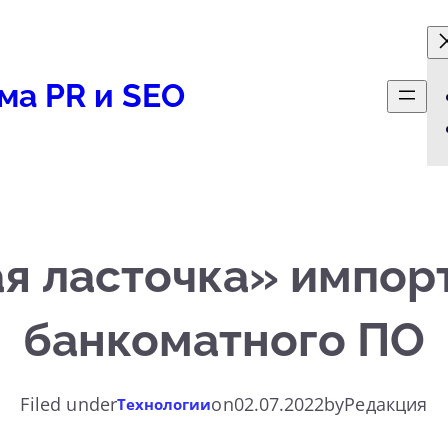
ма PR и SEO
ая ласточка» импо
банкоматного ПО
Filed under
on
02.07.2022
by
Редакция
Технологии