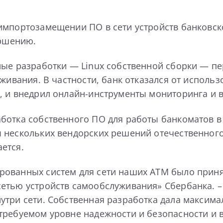
импортозамещении ПО в сети устройств банковс
ершению.
ные разработки — Linux собственной сборки — пе
уживания. В частности, банк отказался от исполь
, и внедрил онлайн-инструменты мониторинга и 
отка собственного ПО для работы банкоматов в О
 нескольких вендорских решений отечественного
ется.
ованных систем для сети наших ATM было принят
етью устройств самообслуживания» Сбербанка. 
утри сети. Собственная разработка дала максим
требуемом уровне надежности и безопасности и 