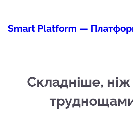
Перейти
к
содержимому
Smart Platform — Платфор
Складніше, ніж 
труднощами 