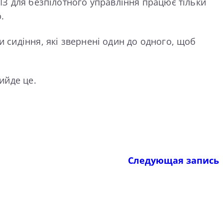
 ПЗ для безпілотного управління працює тільки
.
и сидіння, які звернені один до одного, щоб
ийде це.
Следующая запись