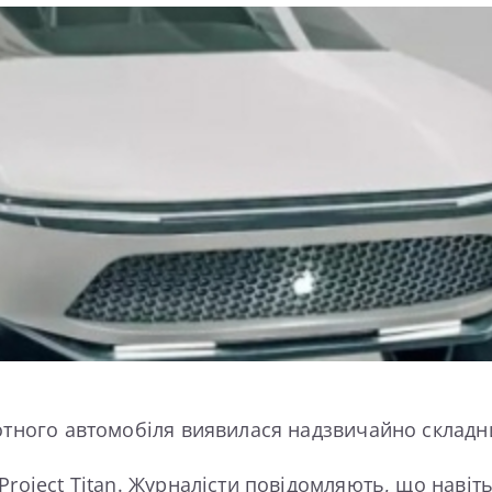
лотного автомобіля виявилася надзвичайно складн
oject Titan. Журналісти повідомляють, що навіть К