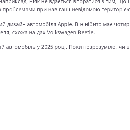
 наприклад, ніяк не вдається впоратися з тим, що
 проблемами при навігації невідомою територією
й дизайн автомобіля Apple. Він нібито має чотир
еля, схожа на дах Volkswagen Beetle.
ий автомобіль у 2025 році. Поки незрозуміло, чи в