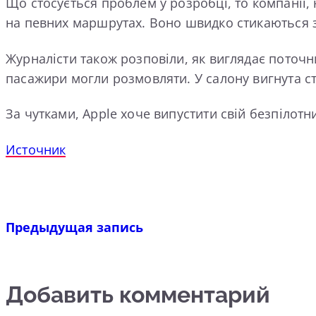
Що стосується проблем у розробці, то компанії,
на певних маршрутах. Воно швидко стикаються з
Журналісти також розповіли, як виглядає поточни
пасажири могли розмовляти. У салону вигнута ст
За чутками, Apple хоче випустити свій безпілотн
Источник
Предыдущая запись
Добавить комментарий