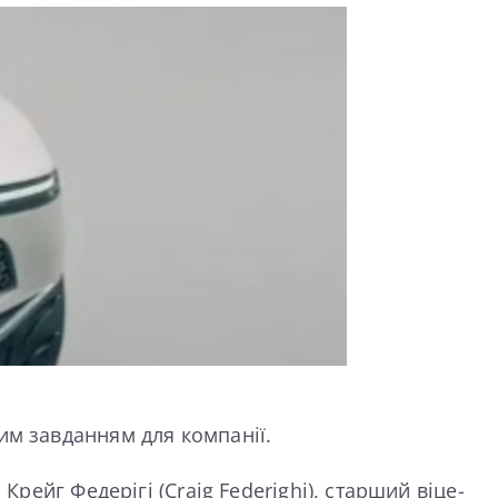
им завданням для компанії.
рейг Федерігі (Craig Federighi), старший віце-