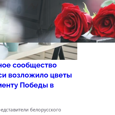
ное сообщество
си возложило цветы
менту Победы в
едставители белорусского