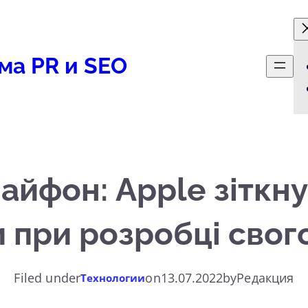
ма PR и SEO
айфон: Apple зіткн
при розробці свог
Filed under
on
13.07.2022
by
Редакция
Технологии