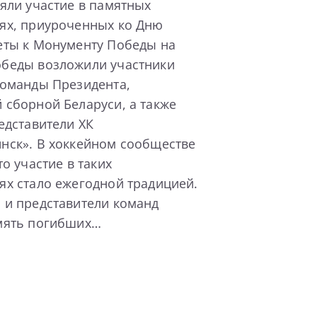
яли участие в памятных
ях, приуроченных ко Дню
еты к Монументу Победы на
беды возложили участники
команды Президента,
 сборной Беларуси, а также
едставители ХК
нск». В хоккейном сообществе
то участие в таких
ях стало ежегодной традицией.
 и представители команд
мять погибших…