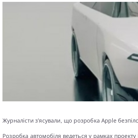
Журналісти з’ясували, що розробка Apple безпі
Розробка автомобіля ведеться у рамках проекту Pr