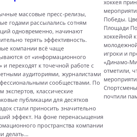
хоккея прин
мероприяти
ычные массовые пресс-релизы,
Победы. Цв
ые годами рассылались сотням
Площади По
кций одновременно, начинают
хоккейной 
ительно терять эффективность.
молодежной
ные компании всё чаще
игроки и пр
зываются от «информационного
«Динамо‑Ми
 и переходят к точечной работе с
отметили, ч
ретными аудиториями, журналистами
мероприяти
офессиональными сообществами. По
Спортсмены
м экспертов, классические
почтили па
ковые публикации для десятков
док стали приносить значительно
ший эффект. На фоне перенасыщения
рмационного пространства компании
ли делать…