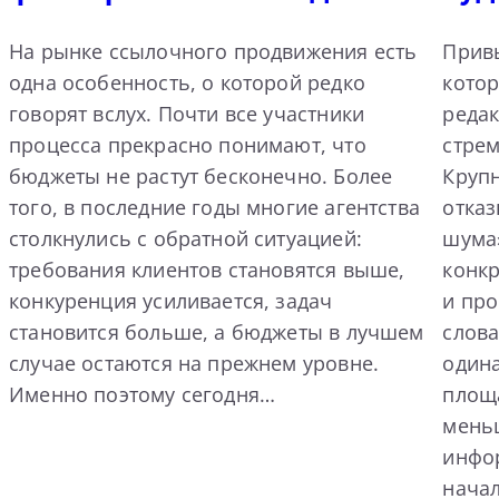
На рынке ссылочного продвижения есть
Прив
одна особенность, о которой редко
котор
говорят вслух. Почти все участники
реда
процесса прекрасно понимают, что
стрем
бюджеты не растут бесконечно. Более
Круп
того, в последние годы многие агентства
отка
столкнулись с обратной ситуацией:
шума»
требования клиентов становятся выше,
конк
конкуренция усиливается, задач
и пр
становится больше, а бюджеты в лучшем
слова
случае остаются на прежнем уровне.
одина
Именно поэтому сегодня…
площа
мень
инфо
нача