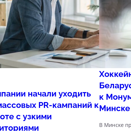
Спорт
Хоккей
Белару
пании начали уходить
к Мону
массовых PR-кампаний к
Минске
оте с узкими
В Минске пр
иториями