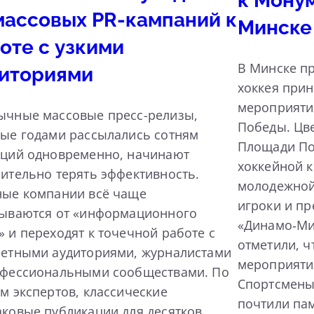
к Мону
массовых PR-кампаний к
Минске
оте с узкими
В Минске пр
иториями
хоккея прин
мероприяти
ычные массовые пресс-релизы,
Победы. Цв
ые годами рассылались сотням
Площади По
кций одновременно, начинают
хоккейной 
ительно терять эффективность.
молодежной
ные компании всё чаще
игроки и пр
зываются от «информационного
«Динамо‑Ми
 и переходят к точечной работе с
отметили, ч
ретными аудиториями, журналистами
мероприяти
офессиональными сообществами. По
Спортсмены
м экспертов, классические
почтили па
ковые публикации для десятков