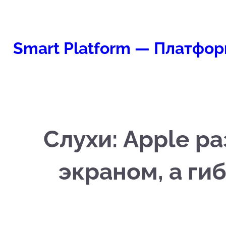
Перейти
к
содержимому
Smart Platform — Платфор
Слухи: Apple р
экраном, а ги