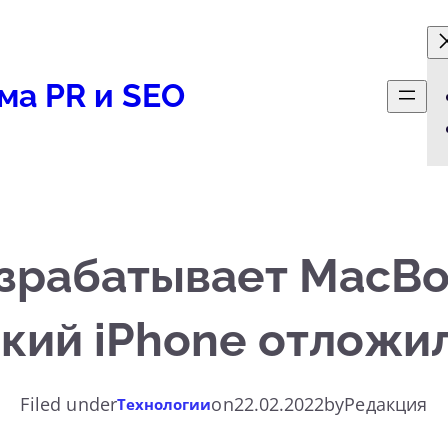
ма PR и SEO
азрабатывает MacB
бкий iPhone отложил
Filed under
on
22.02.2022
by
Редакция
Технологии