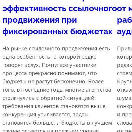
эффективность ссылочного
от 
продвижения при
раб
фиксированных бюджетах
ауд
На рынке ссылочного продвижения есть
Прив
одна особенность, о которой редко
котор
говорят вслух. Почти все участники
реда
процесса прекрасно понимают, что
стрем
бюджеты не растут бесконечно. Более
Круп
того, в последние годы многие агентства
отка
столкнулись с обратной ситуацией:
шума»
требования клиентов становятся выше,
конк
конкуренция усиливается, задач
и пр
становится больше, а бюджеты в лучшем
слова
случае остаются на прежнем уровне.
одина