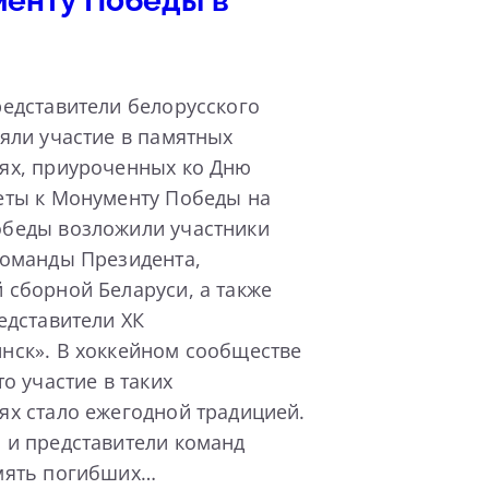
менту Победы в
едставители белорусского
яли участие в памятных
ях, приуроченных ко Дню
еты к Монументу Победы на
беды возложили участники
команды Президента,
 сборной Беларуси, а также
едставители ХК
нск». В хоккейном сообществе
то участие в таких
ях стало ежегодной традицией.
 и представители команд
мять погибших…