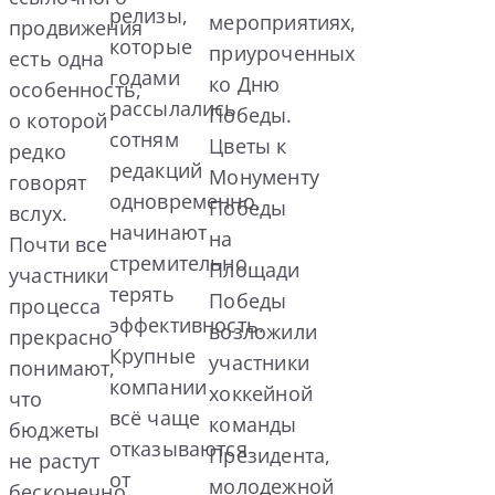
релизы,
мероприятиях,
продвижения
которые
приуроченных
есть одна
годами
ко Дню
особенность,
рассылались
Победы.
о которой
сотням
Цветы к
редко
редакций
Монументу
говорят
одновременно,
Победы
вслух.
начинают
на
Почти все
стремительно
Площади
участники
терять
Победы
процесса
эффективность.
возложили
прекрасно
Крупные
участники
понимают,
компании
хоккейной
что
всё чаще
команды
бюджеты
отказываются
Президента,
не растут
от
молодежной
бесконечно.