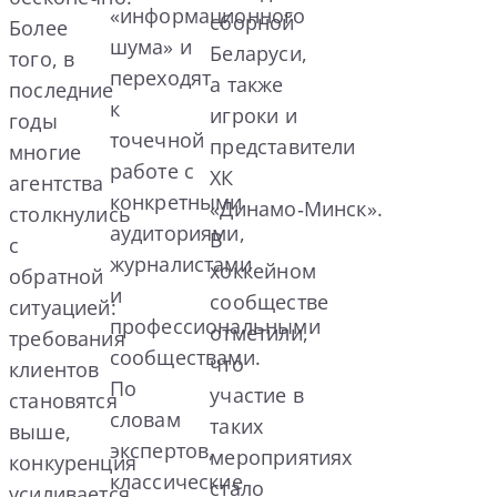
«информационного
сборной
Более
шума» и
Беларуси,
того, в
переходят
а также
последние
к
игроки и
годы
точечной
представители
многие
работе с
ХК
агентства
конкретными
«Динамо‑Минск».
столкнулись
аудиториями,
В
с
журналистами
хоккейном
обратной
и
сообществе
ситуацией:
профессиональными
отметили,
требования
сообществами.
что
клиентов
По
участие в
становятся
словам
таких
выше,
экспертов,
мероприятиях
конкуренция
классические
стало
усиливается,