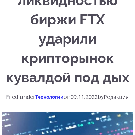
ликвидностью
биржи FTX
ударили
крипторынок
кувалдой под дых
Filed under
on
09.11.2022
by
Редакция
Технологии