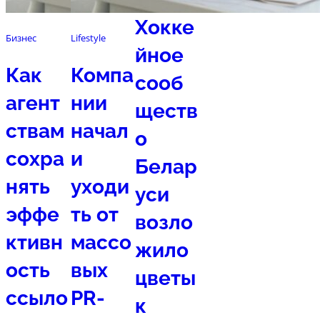
Хокке
Бизнес
Lifestyle
йное
Как
Компа
сооб
агент
нии
ществ
ствам
начал
о
сохра
и
Белар
нять
уходи
уси
эффе
ть от
возло
ктивн
массо
жило
ость
вых
цветы
ссыло
PR-
к