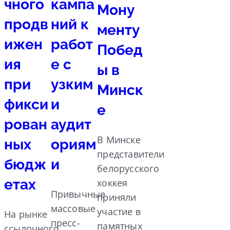
чного
кампа
Мону
продв
ний к
менту
ижен
работ
Побед
ия
е с
ы в
при
узким
Минск
фикси
и
е
рован
аудит
В Минске
ных
ориям
представители
бюдж
и
белорусского
етах
хоккея
Привычные
приняли
массовые
участие в
На рынке
пресс-
памятных
ссылочного