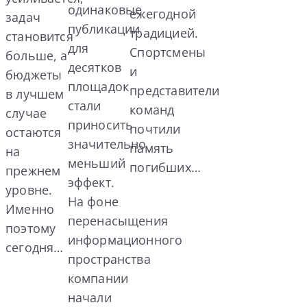
одинаковые
ежегодной
задач
публикации
традицией.
становится
для
Спортсмены
больше, а
десятков
и
бюджеты
площадок
представители
в лучшем
стали
команд
случае
приносить
почтили
остаются
значительно
память
на
меньший
погибших…
прежнем
эффект.
уровне.
На фоне
Именно
перенасыщения
поэтому
информационного
сегодня…
пространства
компании
начали