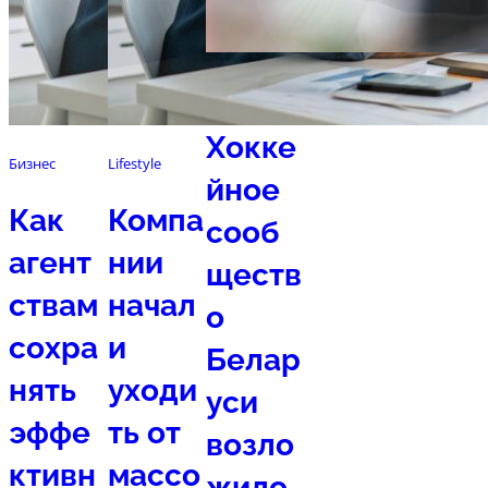
Спорт
Хокке
Бизнес
Lifestyle
йное
Как
Компа
сооб
агент
нии
ществ
ствам
начал
о
сохра
и
Белар
нять
уходи
уси
эффе
ть от
возло
ктивн
массо
жило