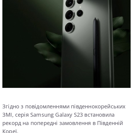
Згідно з повідомленнями південнокорейських
ЗМІ, серія Samsung Galaxy S23 встановила
рекорд на попередні замовлення в Південній
Кореї.