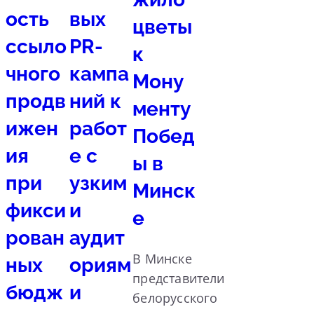
ость
вых
цветы
ссыло
PR-
к
чного
кампа
Мону
продв
ний к
менту
ижен
работ
Побед
ия
е с
ы в
при
узким
Минск
фикси
и
е
рован
аудит
В Минске
ных
ориям
представители
бюдж
и
белорусского