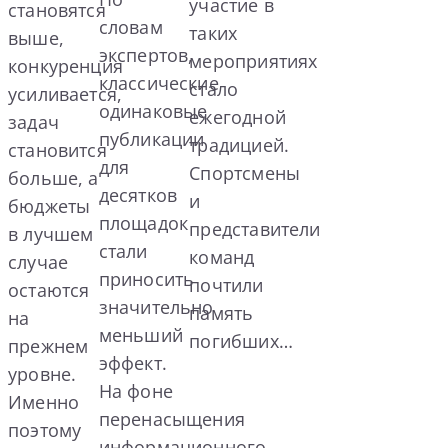
участие в
становятся
словам
таких
выше,
экспертов,
мероприятиях
конкуренция
классические
стало
усиливается,
одинаковые
ежегодной
задач
публикации
традицией.
становится
для
Спортсмены
больше, а
десятков
и
бюджеты
площадок
представители
в лучшем
стали
команд
случае
приносить
почтили
остаются
значительно
память
на
меньший
погибших…
прежнем
эффект.
уровне.
На фоне
Именно
перенасыщения
поэтому
информационного