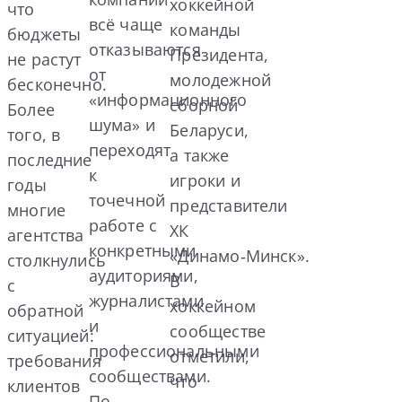
хоккейной
что
всё чаще
команды
бюджеты
отказываются
Президента,
не растут
от
молодежной
бесконечно.
«информационного
сборной
Более
шума» и
Беларуси,
того, в
переходят
а также
последние
к
игроки и
годы
точечной
представители
многие
работе с
ХК
агентства
конкретными
«Динамо‑Минск».
столкнулись
аудиториями,
В
с
журналистами
хоккейном
обратной
и
сообществе
ситуацией:
профессиональными
отметили,
требования
сообществами.
что
клиентов
По