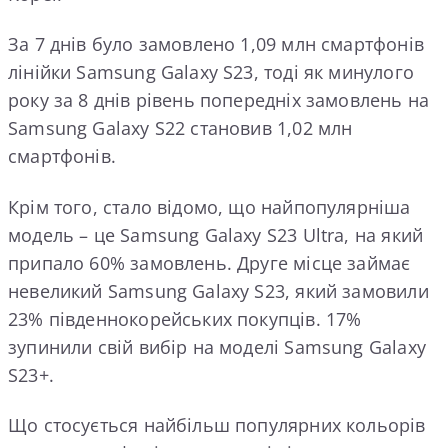
За 7 днів було замовлено 1,09 млн смартфонів
лінійки Samsung Galaxy S23, тоді як минулого
року за 8 днів рівень попередніх замовлень на
Samsung Galaxy S22 становив 1,02 млн
смартфонів.
Крім того, стало відомо, що найпопулярніша
модель – це Samsung Galaxy S23 Ultra, на який
припало 60% замовлень. Друге місце займає
невеликий Samsung Galaxy S23, який замовили
23% південнокорейських покупців. 17%
зупинили свій вибір на моделі Samsung Galaxy
S23+.
Що стосується найбільш популярних кольорів