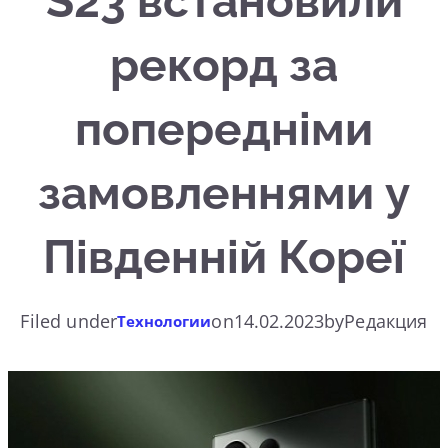
S23 встановили
рекорд за
попередніми
замовленнями у
Південній Кореї
Filed under
on
14.02.2023
by
Редакция
Технологии