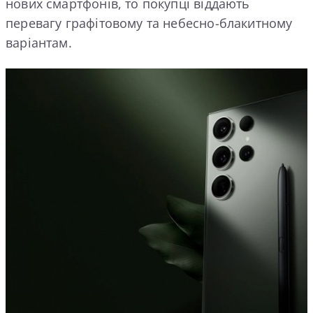
нових смартфонів, то покупці віддають
перевагу графітовому та небесно-блакитному
варіантам.