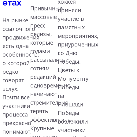
етах
хоккея
Привычные
приняли
массовые
участие в
На рынке
пресс-
памятных
ссылочного
релизы,
мероприятиях,
продвижения
которые
приуроченных
есть одна
годами
ко Дню
особенность,
рассылались
Победы.
о которой
сотням
Цветы к
редко
редакций
Монументу
говорят
одновременно,
Победы
вслух.
начинают
на
Почти все
стремительно
Площади
участники
терять
Победы
процесса
эффективность.
возложили
прекрасно
Крупные
участники
понимают,
компании