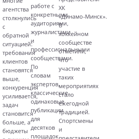
многие
работе с
ХК
агентства
конкретными
«Динамо‑Минск».
столкнулись
аудиториями,
В
с
журналистами
хоккейном
обратной
и
сообществе
ситуацией:
профессиональными
отметили,
требования
сообществами.
что
клиентов
По
участие в
становятся
словам
таких
выше,
экспертов,
мероприятиях
конкуренция
классические
стало
усиливается,
одинаковые
ежегодной
задач
публикации
традицией.
становится
для
Спортсмены
больше, а
десятков
и
бюджеты
площадок
представители