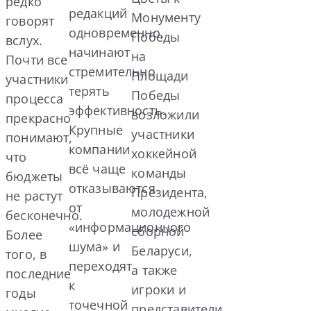
редко
редакций
Монументу
говорят
одновременно,
Победы
вслух.
начинают
на
Почти все
стремительно
Площади
участники
терять
Победы
процесса
эффективность.
возложили
прекрасно
Крупные
участники
понимают,
компании
хоккейной
что
всё чаще
команды
бюджеты
отказываются
Президента,
не растут
от
молодежной
бесконечно.
«информационного
сборной
Более
шума» и
Беларуси,
того, в
переходят
а также
последние
к
игроки и
годы
точечной
представители