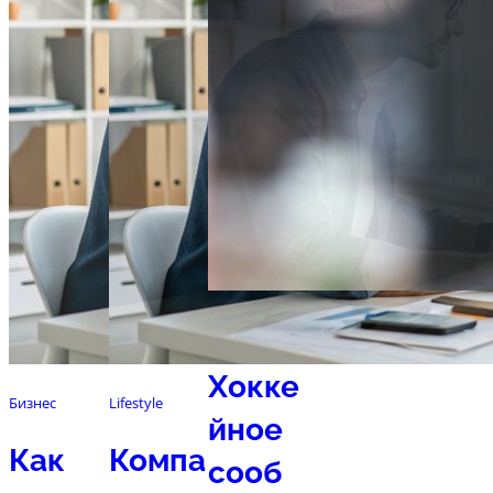
Спорт
Хокке
Бизнес
Lifestyle
йное
Как
Компа
сооб