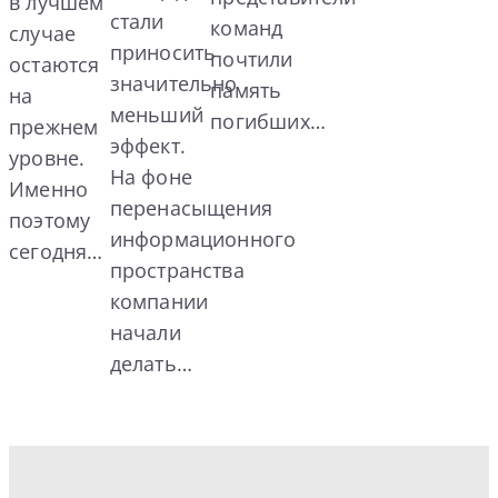
в лучшем
стали
команд
случае
приносить
почтили
остаются
значительно
память
на
меньший
погибших…
прежнем
эффект.
уровне.
На фоне
Именно
перенасыщения
поэтому
информационного
сегодня…
пространства
компании
начали
делать…