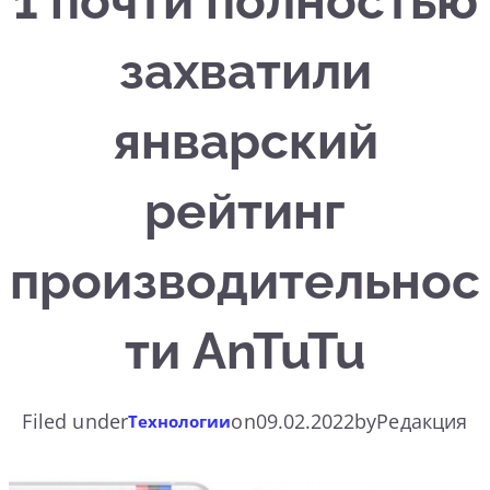
1 почти полностью
захватили
январский
рейтинг
производительнос
ти AnTuTu
Filed under
on
09.02.2022
by
Редакция
Технологии