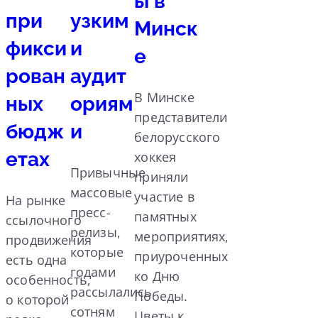
ы в
при
узким
Минск
фикси
и
е
рован
аудит
В Минске
ных
ориям
представители
бюдж
и
белорусского
етах
хоккея
Привычные
приняли
массовые
участие в
На рынке
пресс-
памятных
ссылочного
релизы,
мероприятиях,
продвижения
которые
приуроченных
есть одна
годами
ко Дню
особенность,
рассылались
Победы.
о которой
сотням
Цветы к