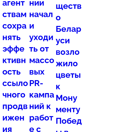
агент
нии
ществ
ствам
начал
о
сохра
и
Белар
нять
уходи
уси
эффе
ть от
возло
ктивн
массо
жило
ость
вых
цветы
ссыло
PR-
к
чного
кампа
Мону
продв
ний к
менту
ижен
работ
Побед
ия
е с