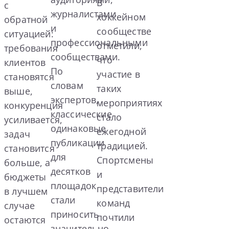
В
с
журналистами
хоккейном
обратной
и
сообществе
ситуацией:
профессиональными
отметили,
требования
сообществами.
что
клиентов
По
участие в
становятся
словам
таких
выше,
экспертов,
мероприятиях
конкуренция
классические
стало
усиливается,
одинаковые
ежегодной
задач
публикации
традицией.
становится
для
Спортсмены
больше, а
десятков
и
бюджеты
площадок
представители
в лучшем
стали
команд
случае
приносить
почтили
остаются
значительно