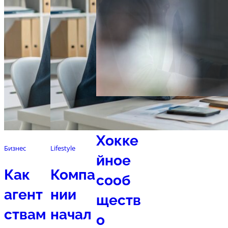
Спорт
Хокке
Бизнес
Lifestyle
йное
Как
Компа
сооб
агент
нии
ществ
ствам
начал
о