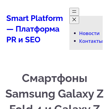
Перейти
к
Smart Platform
содержимому
— Платформа
Новости
PR и SEO
Контакты
Смартфоны
Samsung Galaxy Z