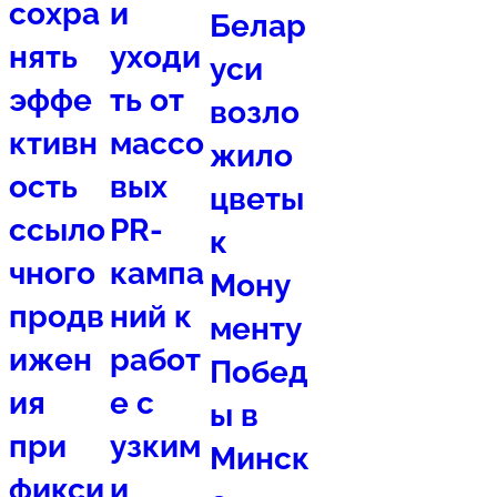
сохра
и
Белар
нять
уходи
уси
эффе
ть от
возло
ктивн
массо
жило
ость
вых
цветы
ссыло
PR-
к
чного
кампа
Мону
продв
ний к
менту
ижен
работ
Побед
ия
е с
ы в
при
узким
Минск
фикси
и