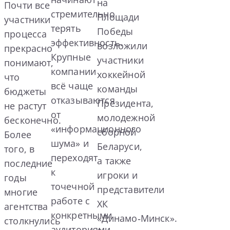
на
Почти все
стремительно
Площади
участники
терять
Победы
процесса
эффективность.
возложили
прекрасно
Крупные
участники
понимают,
компании
хоккейной
что
всё чаще
команды
бюджеты
отказываются
Президента,
не растут
от
молодежной
бесконечно.
«информационного
сборной
Более
шума» и
Беларуси,
того, в
переходят
а также
последние
к
игроки и
годы
точечной
представители
многие
работе с
ХК
агентства
конкретными
«Динамо‑Минск».
столкнулись
аудиториями,