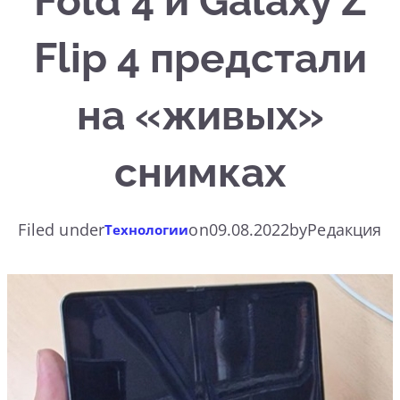
Fold 4 и Galaxy Z
Flip 4 предстали
на «живых»
снимках
Filed under
on
09.08.2022
by
Редакция
Технологии