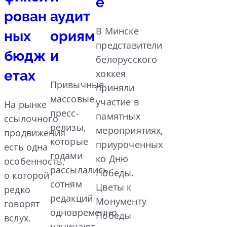
е
рован
аудит
В Минске
ных
ориям
представители
бюдж
и
белорусского
етах
хоккея
Привычные
приняли
массовые
участие в
На рынке
пресс-
памятных
ссылочного
релизы,
мероприятиях,
продвижения
которые
приуроченных
есть одна
годами
ко Дню
особенность,
рассылались
Победы.
о которой
сотням
Цветы к
редко
редакций
Монументу
говорят
одновременно,
Победы
вслух.
начинают