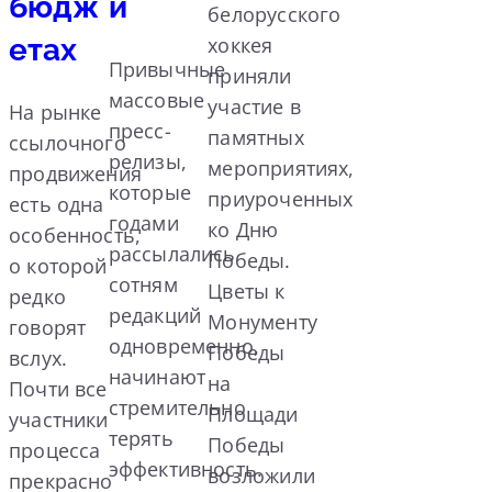
бюдж
и
белорусского
етах
хоккея
Привычные
приняли
массовые
участие в
На рынке
пресс-
памятных
ссылочного
релизы,
мероприятиях,
продвижения
которые
приуроченных
есть одна
годами
ко Дню
особенность,
рассылались
Победы.
о которой
сотням
Цветы к
редко
редакций
Монументу
говорят
одновременно,
Победы
вслух.
начинают
на
Почти все
стремительно
Площади
участники
терять
Победы
процесса
эффективность.
возложили
прекрасно