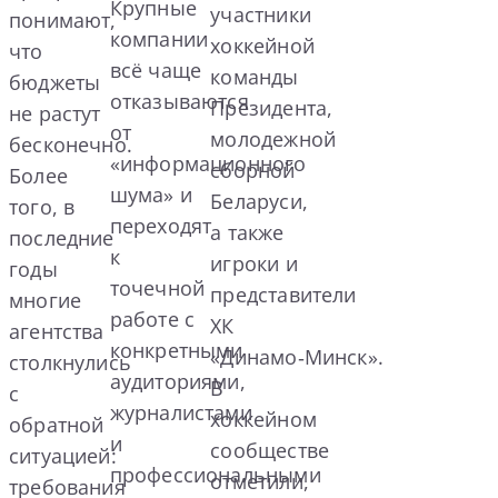
Крупные
участники
понимают,
компании
хоккейной
что
всё чаще
команды
бюджеты
отказываются
Президента,
не растут
от
молодежной
бесконечно.
«информационного
сборной
Более
шума» и
Беларуси,
того, в
переходят
а также
последние
к
игроки и
годы
точечной
представители
многие
работе с
ХК
агентства
конкретными
«Динамо‑Минск».
столкнулись
аудиториями,
В
с
журналистами
хоккейном
обратной
и
сообществе
ситуацией:
профессиональными
отметили,
требования