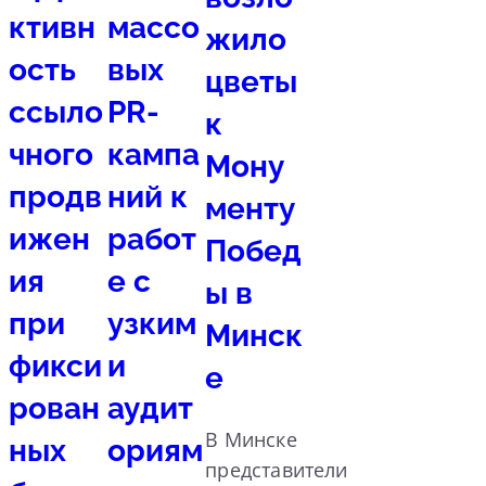
ктивн
массо
жило
ость
вых
цветы
ссыло
PR-
к
чного
кампа
Мону
продв
ний к
менту
ижен
работ
Побед
ия
е с
ы в
при
узким
Минск
фикси
и
е
рован
аудит
В Минске
ных
ориям
представители