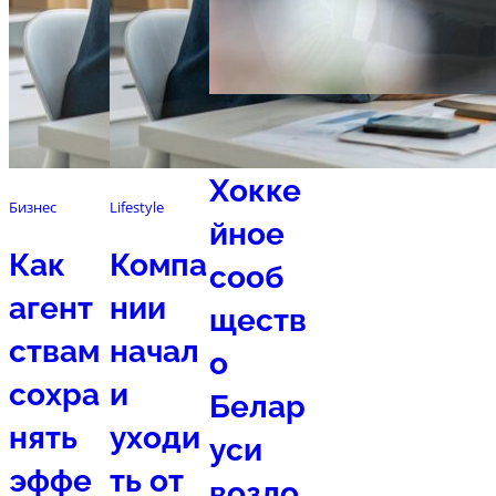
Спорт
Хокке
Бизнес
Lifestyle
йное
Как
Компа
сооб
агент
нии
ществ
ствам
начал
о
сохра
и
Белар
нять
уходи
уси
эффе
ть от
возло