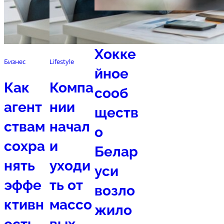
Спорт
Хокке
Бизнес
Lifestyle
йное
Как
Компа
сооб
агент
нии
ществ
ствам
начал
о
сохра
и
Белар
нять
уходи
уси
эффе
ть от
возло
ктивн
массо
жило