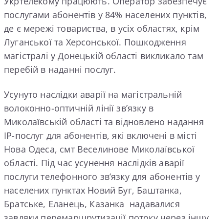
Укртелекому працюють. Оператор забезпечує
послугами абонентів у 84% населених пунктів,
де є мережі товариства, в усіх областях, крім
Луганської та Херсонської. Пошкодження
магістралі у Донецькій області викликало там
перебій в наданні послуг.
Усунуто наслідки аварії на магістральній
волоконно-оптичній лінії зв’язку в
Миколаївській області та відновлено надання
ІР-послуг для абонентів, які включені в місті
Нова Одеса, смт Веселинове Миколаївської
області. Під час усунення наслідків аварії
послуги телефонного зв’язку для абонентів у
населених пунктах Новий Буг, Баштанка,
Братське, Еланець, Казанка надавалися
завдяки перемаршрутизації потоку через іншу