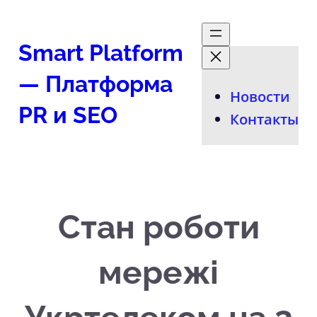
Перейти
к
Smart Platform
содержимому
— Платформа
Новости
PR и SEO
Контакты
Стан роботи
мережі