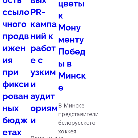
ость
вых
цветы
ссыло
PR-
к
чного
кампа
Мону
продв
ний к
менту
ижен
работ
Побед
ия
е с
ы в
при
узким
Минск
фикси
и
е
рован
аудит
В Минске
ных
ориям
представители
бюдж
и
белорусского
етах
хоккея
Привычные