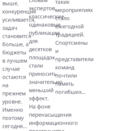
таких
выше,
экспертов,
мероприятиях
конкуренция
классические
стало
усиливается,
одинаковые
ежегодной
задач
публикации
традицией.
становится
для
Спортсмены
больше, а
десятков
и
бюджеты
площадок
представители
в лучшем
стали
команд
случае
приносить
почтили
остаются
значительно
память
на
меньший
погибших…
прежнем
эффект.
уровне.
На фоне
Именно
перенасыщения
поэтому
информационного
сегодня…
пространства