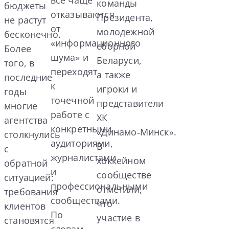
команды
бюджеты
отказываются
Президента,
не растут
от
молодежной
бесконечно.
«информационного
сборной
Более
шума» и
Беларуси,
того, в
переходят
а также
последние
к
игроки и
годы
точечной
представители
многие
работе с
ХК
агентства
конкретными
«Динамо‑Минск».
столкнулись
аудиториями,
В
с
журналистами
хоккейном
обратной
и
сообществе
ситуацией:
профессиональными
отметили,
требования
сообществами.
что
клиентов
По
участие в
становятся
словам