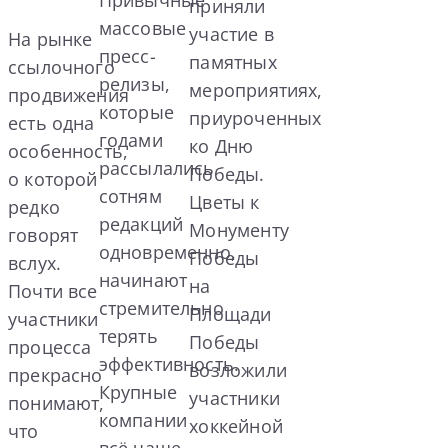
приняли
массовые
участие в
На рынке
пресс-
памятных
ссылочного
релизы,
мероприятиях,
продвижения
которые
приуроченных
есть одна
годами
ко Дню
особенность,
рассылались
Победы.
о которой
сотням
Цветы к
редко
редакций
Монументу
говорят
одновременно,
Победы
вслух.
начинают
на
Почти все
стремительно
Площади
участники
терять
Победы
процесса
эффективность.
возложили
прекрасно
Крупные
участники
понимают,
компании
хоккейной
что
всё чаще