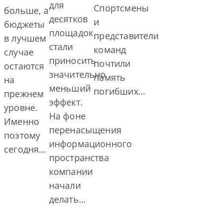
для
Спортсмены
больше, а
десятков
и
бюджеты
площадок
представители
в лучшем
стали
команд
случае
приносить
почтили
остаются
значительно
память
на
меньший
погибших…
прежнем
эффект.
уровне.
На фоне
Именно
перенасыщения
поэтому
информационного
сегодня…
пространства
компании
начали
делать…