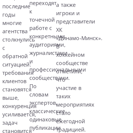
переходят
а также
последние
к
игроки и
годы
точечной
представители
многие
работе с
ХК
агентства
конкретными
«Динамо‑Минск».
столкнулись
аудиториями,
В
с
журналистами
хоккейном
обратной
и
сообществе
ситуацией:
профессиональными
отметили,
требования
сообществами.
что
клиентов
По
участие в
становятся
словам
таких
выше,
экспертов,
мероприятиях
конкуренция
классические
стало
усиливается,
одинаковые
ежегодной
задач
публикации
традицией.
становится