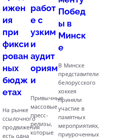
ижен
работ
Побед
ия
е с
ы в
при
узким
Минск
фикси
и
е
рован
аудит
В Минске
ных
ориям
представители
бюдж
и
белорусского
етах
хоккея
Привычные
приняли
массовые
участие в
На рынке
пресс-
памятных
ссылочного
релизы,
мероприятиях,
продвижения
которые
приуроченных
есть одна