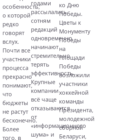
годами
ко Дню
особенность,
рассылались
Победы.
о которой
сотням
Цветы к
редко
редакций
Монументу
говорят
одновременно,
Победы
вслух.
начинают
на
Почти все
стремительно
Площади
участники
терять
Победы
процесса
эффективность.
возложили
прекрасно
Крупные
участники
понимают,
компании
хоккейной
что
всё чаще
команды
бюджеты
отказываются
Президента,
не растут
от
молодежной
бесконечно.
«информационного
сборной
Более
шума» и
Беларуси,
того, в