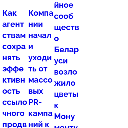
йное
Как
Компа
сооб
агент
нии
ществ
ствам
начал
о
сохра
и
Белар
нять
уходи
уси
эффе
ть от
возло
ктивн
массо
жило
ость
вых
цветы
ссыло
PR-
к
чного
кампа
Мону
продв
ний к
менту