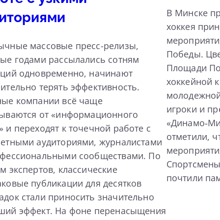
В Минске пр
иториями
хоккея прин
мероприяти
ычные массовые пресс-релизы,
Победы. Цв
ые годами рассылались сотням
Площади По
кций одновременно, начинают
хоккейной 
ительно терять эффективность.
молодежной
ные компании всё чаще
игроки и пр
зываются от «информационного
«Динамо‑Ми
 и переходят к точечной работе с
отметили, ч
ретными аудиториями, журналистами
мероприяти
офессиональными сообществами. По
Спортсмены
м экспертов, классические
почтили па
ковые публикации для десятков
док стали приносить значительно
ший эффект. На фоне перенасыщения