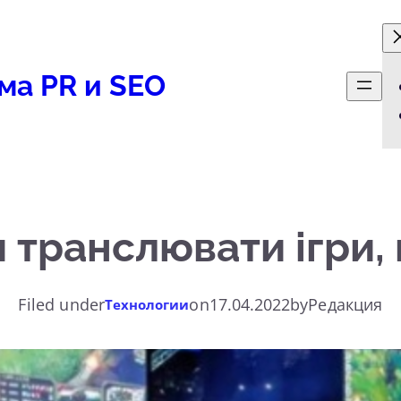
ма PR и SEO
 транслювати ігри,
Filed under
on
17.04.2022
by
Редакция
Технологии