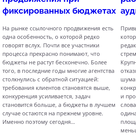
фиксированных бюджетах
ауд
На рынке ссылочного продвижения есть
Прив
одна особенность, о которой редко
котор
говорят вслух. Почти все участники
реда
процесса прекрасно понимают, что
стрем
бюджеты не растут бесконечно. Более
Круп
того, в последние годы многие агентства
отка
столкнулись с обратной ситуацией:
шума»
требования клиентов становятся выше,
конк
конкуренция усиливается, задач
и пр
становится больше, а бюджеты в лучшем
слова
случае остаются на прежнем уровне.
одина
Именно поэтому сегодня…
площа
мень