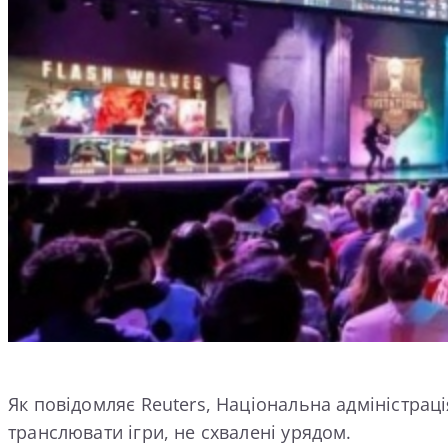
Як повідомляє Reuters, Національна адміністрац
транслювати ігри, не схвалені урядом.