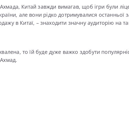
а Ахмада, Китай завжди вимагав, щоб ігри були лі
раїни, але вони рідко дотримувалися останньої з
родажу в Китаї, – знаходити значну аудиторію на т
валена, то їй буде дуже важко здобути популярніс
 Ахмад.