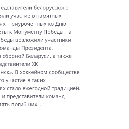
едставители белорусского
яли участие в памятных
ях, приуроченных ко Дню
еты к Монументу Победы на
беды возложили участники
команды Президента,
 сборной Беларуси, а также
едставители ХК
нск». В хоккейном сообществе
то участие в таких
ях стало ежегодной традицией.
 и представители команд
мять погибших…