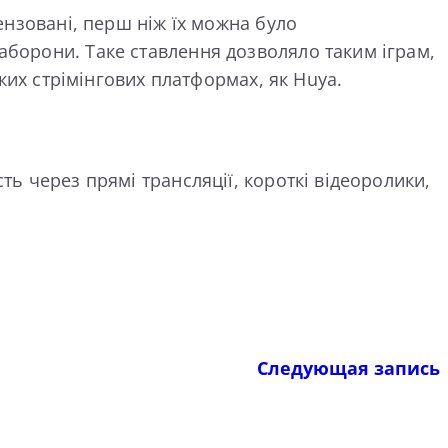
цензовані, перш ніж їх можна було
аборони. Таке ставлення дозволяло таким іграм,
аких стрімінгових платформах, як Huya.
ть через прямі трансляції, короткі відеоролики,
Следующая запись