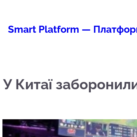
Перейти
к
содержимому
Smart Platform — Платфор
У Китаї заборонили