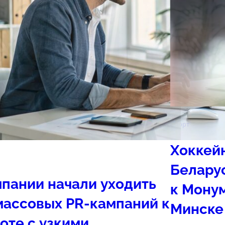
Спорт
Хоккей
Белару
пании начали уходить
к Мону
массовых PR-кампаний к
Минске
оте с узкими