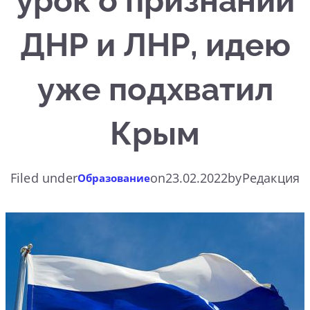
урок о признании
ДНР и ЛНР, идею
уже подхватил
Крым
Filed under
on
23.02.2022
by
Редакция
Образование