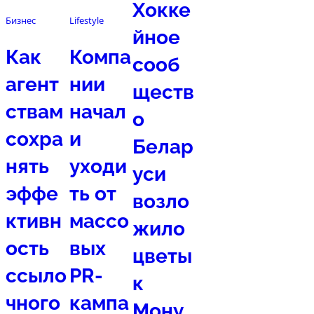
Хокке
Бизнес
Lifestyle
йное
Как
Компа
сооб
агент
нии
ществ
ствам
начал
о
сохра
и
Белар
нять
уходи
уси
эффе
ть от
возло
ктивн
массо
жило
ость
вых
цветы
ссыло
PR-
к
чного
кампа
Мону