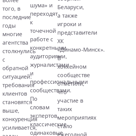
Более
шума» и
Беларуси,
того, в
переходят
а также
последние
к
игроки и
годы
точечной
представители
многие
работе с
ХК
агентства
конкретными
«Динамо‑Минск».
столкнулись
аудиториями,
В
с
журналистами
хоккейном
обратной
и
сообществе
ситуацией:
профессиональными
отметили,
требования
сообществами.
что
клиентов
По
участие в
становятся
словам
таких
выше,
экспертов,
мероприятиях
конкуренция
классические
стало
усиливается,
одинаковые
ежегодной