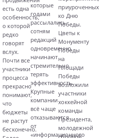
продвижения
которые
приуроченных
есть одна
годами
ко Дню
особенность,
рассылались
Победы.
о которой
сотням
Цветы к
редко
редакций
Монументу
говорят
одновременно,
Победы
вслух.
начинают
на
Почти все
стремительно
Площади
участники
терять
Победы
процесса
эффективность.
возложили
прекрасно
Крупные
участники
понимают,
компании
хоккейной
что
всё чаще
команды
бюджеты
отказываются
Президента,
не растут
от
молодежной
бесконечно.
«информационного
сборной