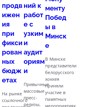
продв
ний к
менту
ижен
работ
Побед
ия
е с
ы в
при
узким
Минск
фикси
и
е
рован
аудит
В Минске
ных
ориям
представители
бюдж
и
белорусского
етах
хоккея
Привычные
приняли
массовые
участие в
На рынке
пресс-
памятных
ссылочного
релизы,
мероприятиях,