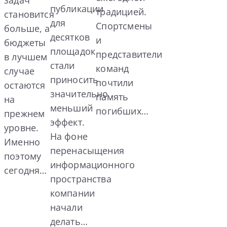
задач
публикации
традицией.
становится
для
Спортсмены
больше, а
десятков
и
бюджеты
площадок
представители
в лучшем
стали
команд
случае
приносить
почтили
остаются
значительно
память
на
меньший
погибших…
прежнем
эффект.
уровне.
На фоне
Именно
перенасыщения
поэтому
информационного
сегодня…
пространства
компании
начали
делать…