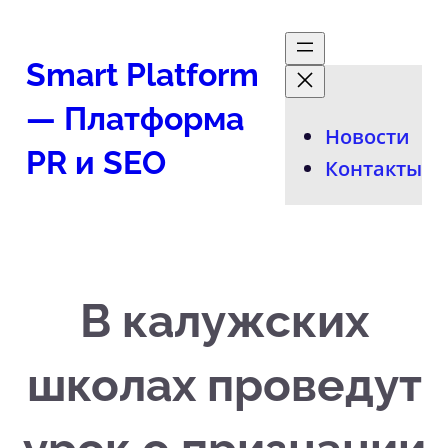
Перейти
к
Smart Platform
содержимому
— Платформа
Новости
PR и SEO
Контакты
В калужских
школах проведут