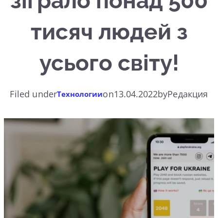
зіграло понад 500
тисяч людей з
усього світу!
Filed under
on
13.04.2022
by
Редакция
Технологии