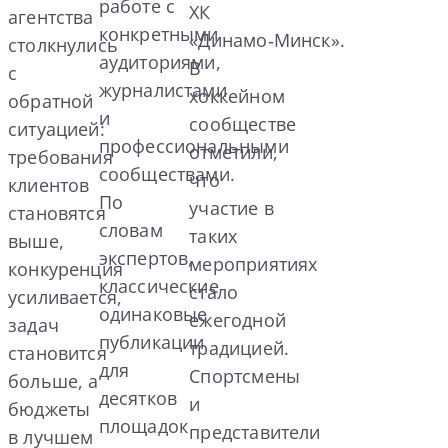
работе с
ХК
агентства
конкретными
«Динамо‑Минск».
столкнулись
аудиториями,
В
с
журналистами
хоккейном
обратной
и
сообществе
ситуацией:
профессиональными
отметили,
требования
сообществами.
что
клиентов
По
участие в
становятся
словам
таких
выше,
экспертов,
мероприятиях
конкуренция
классические
стало
усиливается,
одинаковые
ежегодной
задач
публикации
традицией.
становится
для
Спортсмены
больше, а
десятков
и
бюджеты
площадок
представители
в лучшем