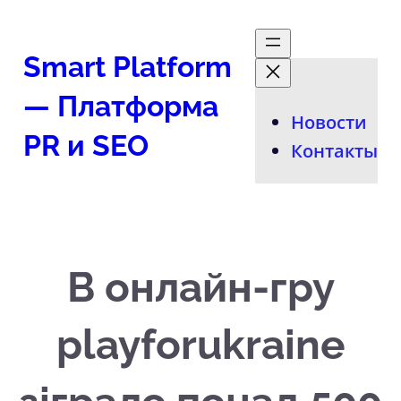
Перейти
к
Smart Platform
содержимому
— Платформа
Новости
PR и SEO
Контакты
В онлайн-гру
playforukraine