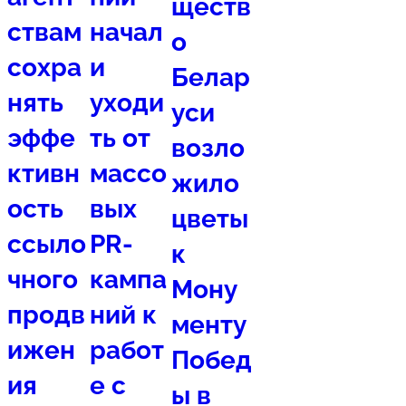
ществ
ствам
начал
о
сохра
и
Белар
нять
уходи
уси
эффе
ть от
возло
ктивн
массо
жило
ость
вых
цветы
ссыло
PR-
к
чного
кампа
Мону
продв
ний к
менту
ижен
работ
Побед
ия
е с
ы в