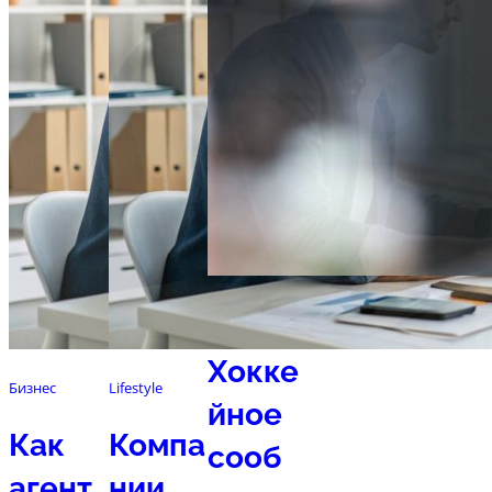
Спорт
Хокке
Бизнес
Lifestyle
йное
Как
Компа
сооб
агент
нии