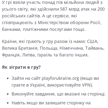
У грі взяли участь понад пів мільйона людей з
усього світу, які здійснили 587 млрд атак на 200
російських сайтів. А це сервіси, які
співпрацюють з Міністерством оборони Росії,
банками, платіжними послугами тощо.
Країни, які грають у гру разом із нами: США,
Велика Британія, Польща, Німеччина, Тайвань,
Франція, Литва, Ізраїль та багато інших.
Як зіграти в гру?
Зайти на сайт playforukraine.org (якщо ви
граєте в Україні, використовуйте VPN).
Виконуйте завдання, що вказані на сторінці.
Навіть якщо ви залишите сторінку на