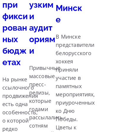
при
узким
Минск
фикси
и
е
рован
аудит
В Минске
ных
ориям
представители
бюдж
и
белорусского
етах
хоккея
Привычные
приняли
массовые
участие в
На рынке
пресс-
памятных
ссылочного
релизы,
мероприятиях,
продвижения
которые
приуроченных
есть одна
годами
ко Дню
особенность,
рассылались
Победы.
о которой
сотням
Цветы к
редко