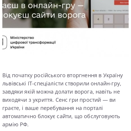
Від початку російського вторгнення в Україну
львівські ІТ-спеціалісти створили онлайн-гру,
завдяки якій можна долати ворога, навіть не
виходячи з укриття. Сенс гри простий — ви
граєте, і ваше перебування на порталі
автоматично блокує сайти, що обслуговують
армію РФ.