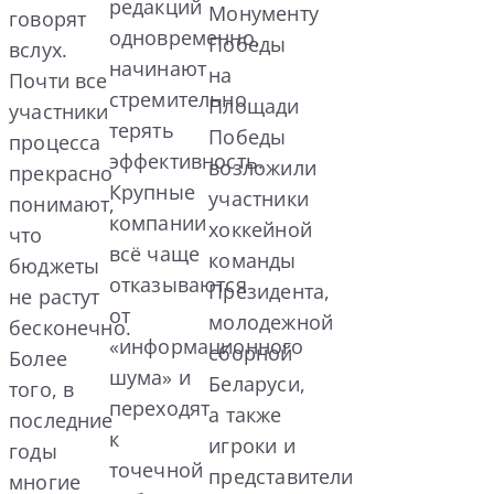
редакций
Монументу
говорят
одновременно,
Победы
вслух.
начинают
на
Почти все
стремительно
Площади
участники
терять
Победы
процесса
эффективность.
возложили
прекрасно
Крупные
участники
понимают,
компании
хоккейной
что
всё чаще
команды
бюджеты
отказываются
Президента,
не растут
от
молодежной
бесконечно.
«информационного
сборной
Более
шума» и
Беларуси,
того, в
переходят
а также
последние
к
игроки и
годы
точечной
представители
многие