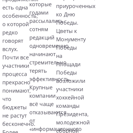
которые
приуроченных
есть одна
годами
ко Дню
особенность,
рассылались
Победы.
о которой
сотням
Цветы к
редко
редакций
Монументу
говорят
одновременно,
Победы
вслух.
начинают
на
Почти все
стремительно
Площади
участники
терять
Победы
процесса
эффективность.
возложили
прекрасно
Крупные
участники
понимают,
компании
хоккейной
что
всё чаще
команды
бюджеты
отказываются
Президента,
не растут
от
молодежной
бесконечно.
«информационного
сборной
Более