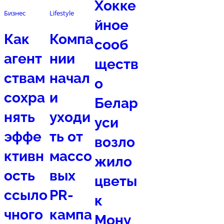
Хокке
Бизнес
Lifestyle
йное
Как
Компа
сооб
агент
нии
ществ
ствам
начал
о
сохра
и
Белар
нять
уходи
уси
эффе
ть от
возло
ктивн
массо
жило
ость
вых
цветы
ссыло
PR-
к
чного
кампа
Мону