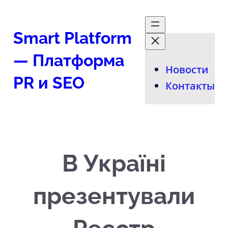
Перейти
к
Smart Platform
содержимому
— Платформа
Новости
PR и SEO
Контакты
В Україні
презентували