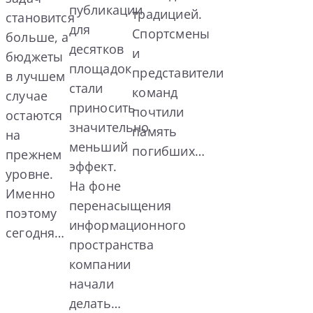
публикации
традицией.
становится
для
Спортсмены
больше, а
десятков
и
бюджеты
площадок
представители
в лучшем
стали
команд
случае
приносить
почтили
остаются
значительно
память
на
меньший
погибших…
прежнем
эффект.
уровне.
На фоне
Именно
перенасыщения
поэтому
информационного
сегодня…
пространства
компании
начали
делать…