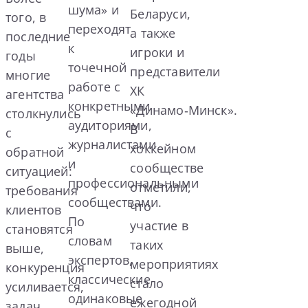
шума» и
Беларуси,
того, в
переходят
а также
последние
к
игроки и
годы
точечной
представители
многие
работе с
ХК
агентства
конкретными
«Динамо‑Минск».
столкнулись
аудиториями,
В
с
журналистами
хоккейном
обратной
и
сообществе
ситуацией:
профессиональными
отметили,
требования
сообществами.
что
клиентов
По
участие в
становятся
словам
таких
выше,
экспертов,
мероприятиях
конкуренция
классические
стало
усиливается,
одинаковые
ежегодной
задач