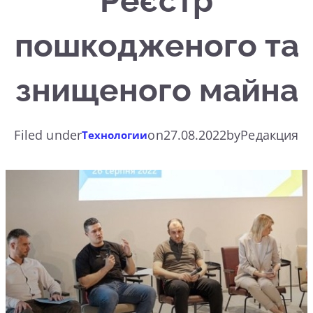
Реєстр
пошкодженого та
знищеного майна
Filed under
on
27.08.2022
by
Редакция
Технологии