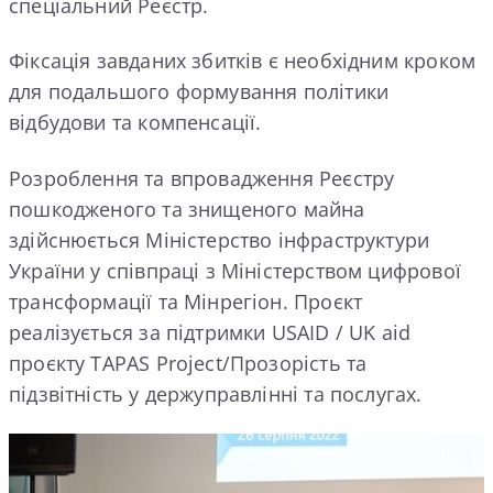
спеціальний Реєстр.
Фіксація завданих збитків є необхідним кроком
для подальшого формування політики
відбудови та компенсації.
Розроблення та впровадження Реєстру
пошкодженого та знищеного майна
здійснюється Міністерство інфраструктури
України у співпраці з Міністерством цифрової
трансформації та Мінрегіон. Проєкт
реалізується за підтримки USAID / UK aid
проєкту TAPAS Project/Прозорість та
підзвітність у держуправлінні та послугах.