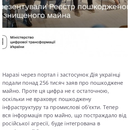
Наразі через портал і застосунок Дія українці
подали понад 256 тисяч заяв про пошкоджене
майно. Проте ця цифра не є остаточною,
оскільки не враховує пошкоджену
інфраструктуру та промислові об’єкти. Тепер
вся інформація про майно, що постраждало від
російської агресії, буде інтегрована в