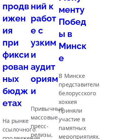
продв
ний к
менту
ижен
работ
Побед
ия
е с
ы в
при
узким
Минск
фикси
и
е
рован
аудит
В Минске
ных
ориям
представители
бюдж
и
белорусского
етах
хоккея
Привычные
приняли
массовые
участие в
На рынке
пресс-
памятных
ссылочного
релизы,
мероприятиях,
продвижения