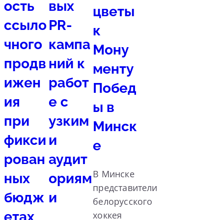
ость
вых
цветы
ссыло
PR-
к
чного
кампа
Мону
продв
ний к
менту
ижен
работ
Побед
ия
е с
ы в
при
узким
Минск
фикси
и
е
рован
аудит
В Минске
ных
ориям
представители
бюдж
и
белорусского
етах
хоккея