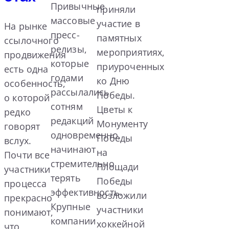
Привычные
приняли
массовые
участие в
На рынке
пресс-
памятных
ссылочного
релизы,
мероприятиях,
продвижения
которые
приуроченных
есть одна
годами
ко Дню
особенность,
рассылались
Победы.
о которой
сотням
Цветы к
редко
редакций
Монументу
говорят
одновременно,
Победы
вслух.
начинают
на
Почти все
стремительно
Площади
участники
терять
Победы
процесса
эффективность.
возложили
прекрасно
Крупные
участники
понимают,
компании
хоккейной
что