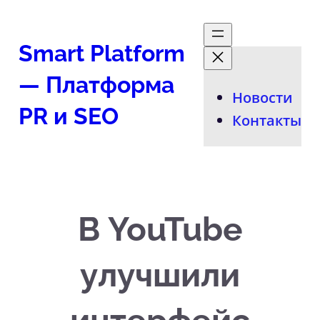
Перейти
к
Smart Platform
содержимому
— Платформа
Новости
PR и SEO
Контакты
В YouTube
улучшили