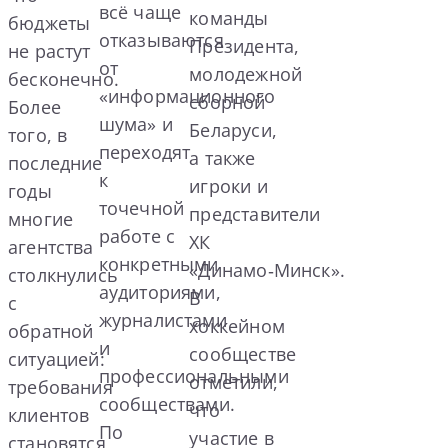
всё чаще
команды
бюджеты
отказываются
Президента,
не растут
от
молодежной
бесконечно.
«информационного
сборной
Более
шума» и
Беларуси,
того, в
переходят
а также
последние
к
игроки и
годы
точечной
представители
многие
работе с
ХК
агентства
конкретными
«Динамо‑Минск».
столкнулись
аудиториями,
В
с
журналистами
хоккейном
обратной
и
сообществе
ситуацией:
профессиональными
отметили,
требования
сообществами.
что
клиентов
По
участие в
становятся