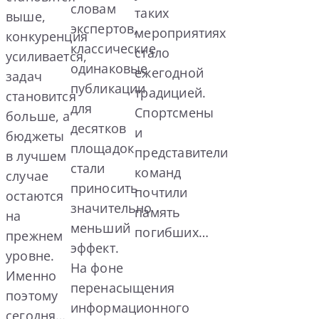
словам
таких
выше,
экспертов,
мероприятиях
конкуренция
классические
стало
усиливается,
одинаковые
ежегодной
задач
публикации
традицией.
становится
для
Спортсмены
больше, а
десятков
и
бюджеты
площадок
представители
в лучшем
стали
команд
случае
приносить
почтили
остаются
значительно
память
на
меньший
погибших…
прежнем
эффект.
уровне.
На фоне
Именно
перенасыщения
поэтому
информационного
сегодня…