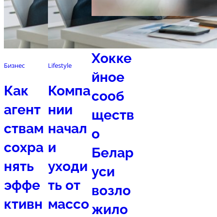
Спорт
Хокке
Бизнес
Lifestyle
йное
Как
Компа
сооб
агент
нии
ществ
ствам
начал
о
сохра
и
Белар
нять
уходи
уси
эффе
ть от
возло
ктивн
массо
жило