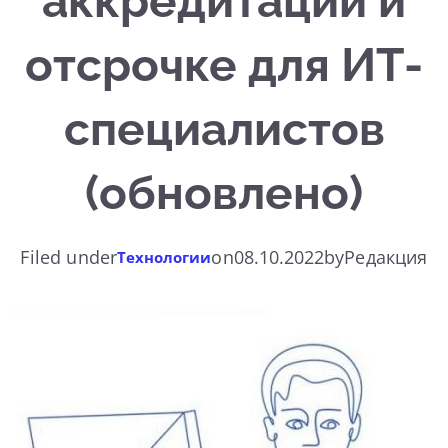
аккредитации и
отсрочке для ИТ-
специалистов
(обновлено)
Filed under
on
08.10.2022
by
Редакция
Технологии