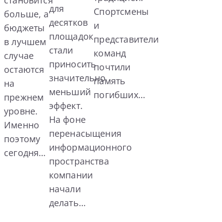
становится
для
Спортсмены
больше, а
десятков
и
бюджеты
площадок
представители
в лучшем
стали
команд
случае
приносить
почтили
остаются
значительно
память
на
меньший
погибших…
прежнем
эффект.
уровне.
На фоне
Именно
перенасыщения
поэтому
информационного
сегодня…
пространства
компании
начали
делать…