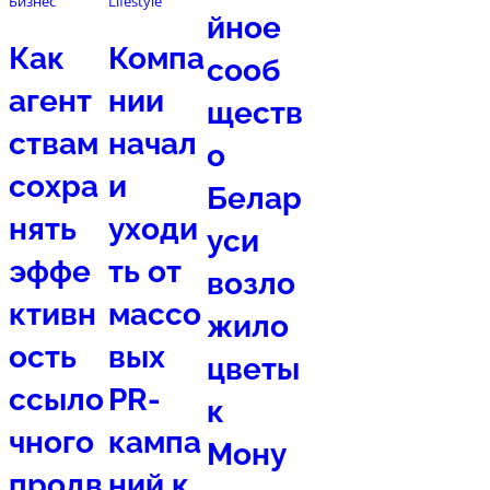
Бизнес
Lifestyle
йное
Как
Компа
сооб
агент
нии
ществ
ствам
начал
о
сохра
и
Белар
нять
уходи
уси
эффе
ть от
возло
ктивн
массо
жило
ость
вых
цветы
ссыло
PR-
к
чного
кампа
Мону
продв
ний к