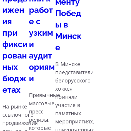
менту
ижен
работ
Побед
ия
е с
ы в
при
узким
Минск
фикси
и
е
рован
аудит
В Минске
ных
ориям
представители
бюдж
и
белорусского
етах
хоккея
Привычные
приняли
массовые
участие в
На рынке
пресс-
памятных
ссылочного
релизы,
мероприятиях,
продвижения
которые
приуроченных