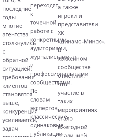
того, в
переходят
а также
последние
к
игроки и
годы
точечной
представители
многие
работе с
ХК
агентства
конкретными
«Динамо‑Минск».
столкнулись
аудиториями,
В
с
журналистами
хоккейном
обратной
и
сообществе
ситуацией:
профессиональными
отметили,
требования
сообществами.
что
клиентов
По
участие в
становятся
словам
таких
выше,
экспертов,
мероприятиях
конкуренция
классические
стало
усиливается,
одинаковые
ежегодной
задач
публикации
традицией.