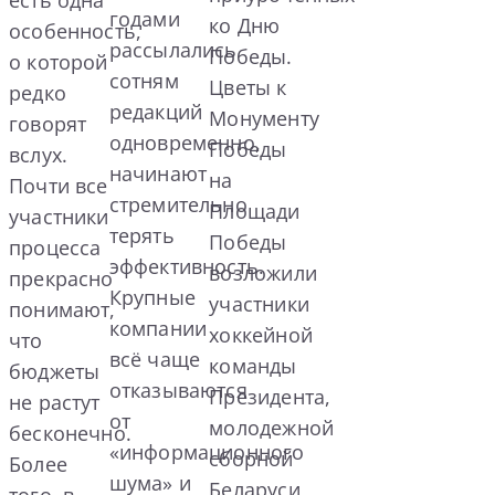
есть одна
годами
ко Дню
особенность,
рассылались
Победы.
о которой
сотням
Цветы к
редко
редакций
Монументу
говорят
одновременно,
Победы
вслух.
начинают
на
Почти все
стремительно
Площади
участники
терять
Победы
процесса
эффективность.
возложили
прекрасно
Крупные
участники
понимают,
компании
хоккейной
что
всё чаще
команды
бюджеты
отказываются
Президента,
не растут
от
молодежной
бесконечно.
«информационного
сборной
Более
шума» и
Беларуси,