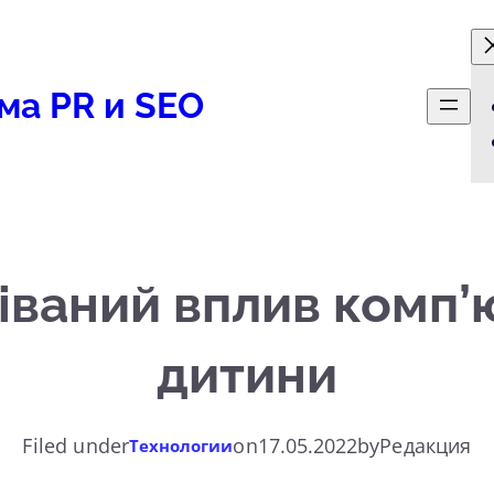
ма PR и SEO
ваний вплив комп’ю
дитини
Filed under
on
17.05.2022
by
Редакция
Технологии