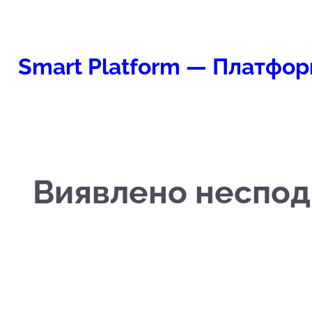
Перейти
к
содержимому
Smart Platform — Платфор
Виявлено несподі