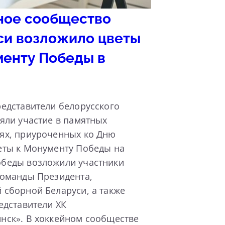
ное сообщество
си возложило цветы
менту Победы в
едставители белорусского
яли участие в памятных
ях, приуроченных ко Дню
еты к Монументу Победы на
беды возложили участники
команды Президента,
 сборной Беларуси, а также
едставители ХК
нск». В хоккейном сообществе