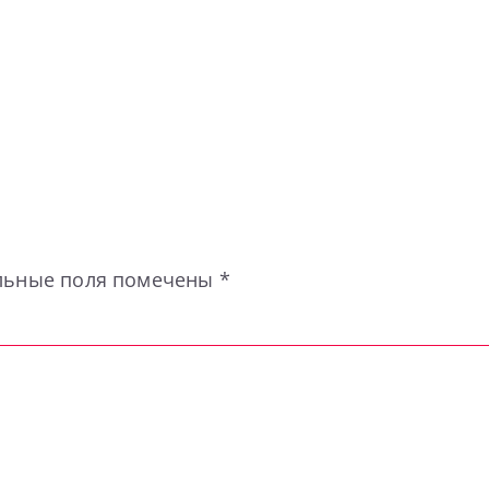
льные поля помечены
*