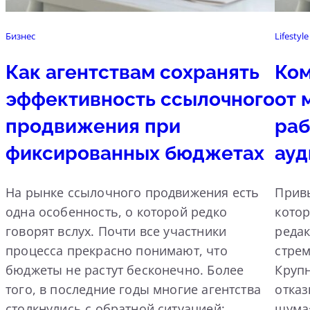
Бизнес
Lifestyle
Как агентствам сохранять
Ком
эффективность ссылочного
от 
продвижения при
раб
фиксированных бюджетах
ауд
На рынке ссылочного продвижения есть
Прив
одна особенность, о которой редко
котор
говорят вслух. Почти все участники
реда
процесса прекрасно понимают, что
стрем
бюджеты не растут бесконечно. Более
Круп
того, в последние годы многие агентства
отка
столкнулись с обратной ситуацией:
шума»