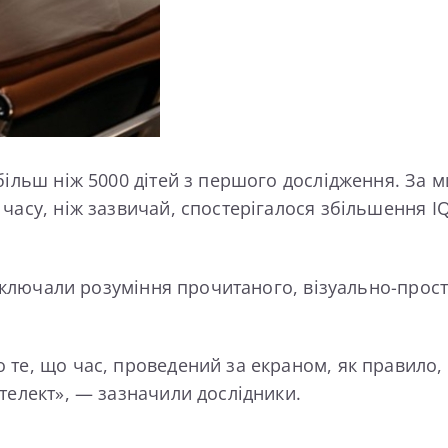
ільш ніж 5000 дітей з першого дослідження. За м
асу, ніж зазвичай, спостерігалося збільшення IQ 
 включали розуміння прочитаного, візуально-прост
е, що час, проведений за екраном, як правило, не
телект», — зазначили дослідники.