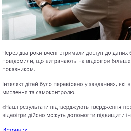
Через два роки вчені отримали доступ до даних б
повідомили, що витрачають на відеоігри більше ч
показником.
Інтелект дітей було перевірено у завданнях, які
мислення та самоконтролю.
«Наші результати підтверджують твердження про т
відеоігри дійсно можуть допомогти підвищити ін
Источник