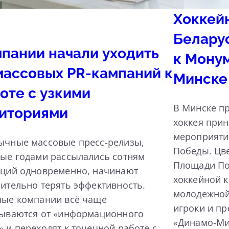
Хоккей
Белару
пании начали уходить
к Мону
массовых PR-кампаний к
Минске
оте с узкими
В Минске пр
иториями
хоккея прин
мероприяти
ычные массовые пресс-релизы,
Победы. Цв
ые годами рассылались сотням
Площади По
кций одновременно, начинают
хоккейной 
ительно терять эффективность.
молодежной
ные компании всё чаще
игроки и пр
зываются от «информационного
«Динамо‑Ми
 и переходят к точечной работе с