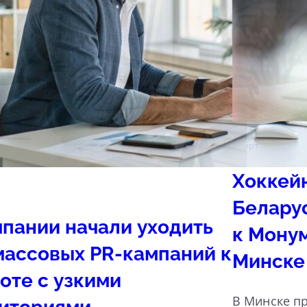
Спорт
Хоккей
Белару
пании начали уходить
к Мону
массовых PR-кампаний к
Минске
оте с узкими
В Минске пр