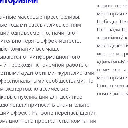
иториями
хоккея прин
мероприяти
ычные массовые пресс-релизы,
Победы. Цв
ые годами рассылались сотням
Площади По
кций одновременно, начинают
хоккейной 
ительно терять эффективность.
молодежной
ные компании всё чаще
игроки и пр
зываются от «информационного
«Динамо‑Ми
 и переходят к точечной работе с
отметили, ч
ретными аудиториями, журналистами
мероприяти
офессиональными сообществами. По
Спортсмены
м экспертов, классические
почтили па
ковые публикации для десятков
док стали приносить значительно
ший эффект. На фоне перенасыщения
рмационного пространства компании