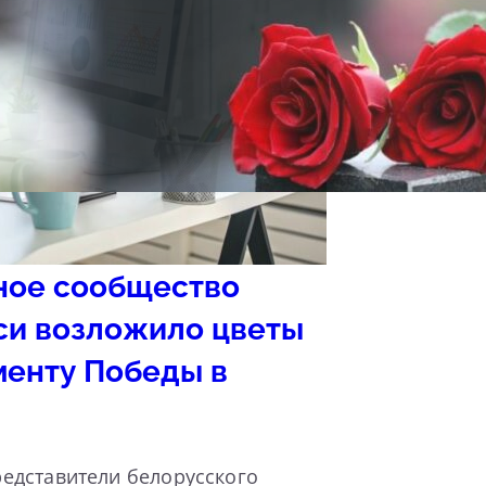
ное сообщество
си возложило цветы
менту Победы в
едставители белорусского