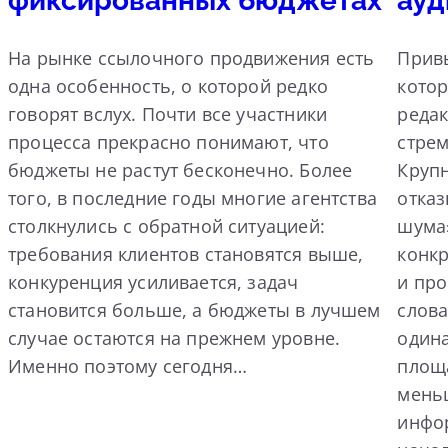
фиксированных бюджетах
ауд
На рынке ссылочного продвижения есть
Прив
одна особенность, о которой редко
котор
говорят вслух. Почти все участники
реда
процесса прекрасно понимают, что
стрем
бюджеты не растут бесконечно. Более
Круп
того, в последние годы многие агентства
отка
столкнулись с обратной ситуацией:
шума»
требования клиентов становятся выше,
конк
конкуренция усиливается, задач
и пр
становится больше, а бюджеты в лучшем
слова
случае остаются на прежнем уровне.
одина
Именно поэтому сегодня…
площа
мень
инфо