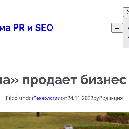
ма PR и SEO
а» продает бизне
Filed under
on
24.11.2022
by
Редакция
Технологии