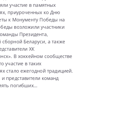
яли участие в памятных
ях, приуроченных ко Дню
еты к Монументу Победы на
беды возложили участники
команды Президента,
 сборной Беларуси, а также
едставители ХК
нск». В хоккейном сообществе
то участие в таких
ях стало ежегодной традицией.
 и представители команд
мять погибших…