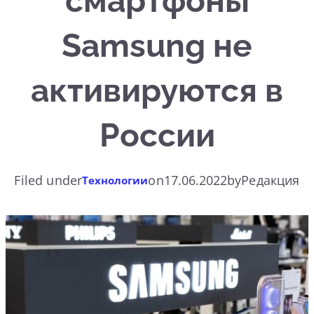
смартфоны
Samsung не
активируются в
России
Filed under
on
17.06.2022
by
Редакция
Технологии