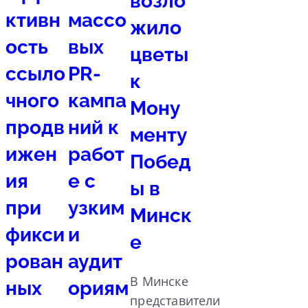
возло
ктивн
массо
жило
ость
вых
цветы
ссыло
PR-
к
чного
кампа
Мону
продв
ний к
менту
ижен
работ
Побед
ия
е с
ы в
при
узким
Минск
фикси
и
е
рован
аудит
В Минске
ных
ориям
представители