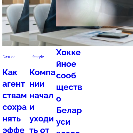
Спорт
Хокке
Бизнес
Lifestyle
йное
Как
Компа
сооб
агент
нии
ществ
ствам
начал
о
сохра
и
Белар
нять
уходи
уси
эффе
ть от