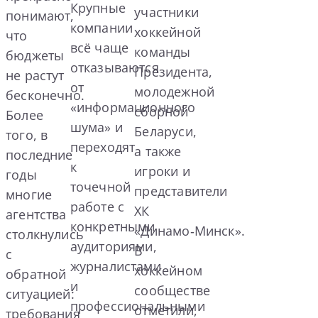
Крупные
участники
понимают,
компании
хоккейной
что
всё чаще
команды
бюджеты
отказываются
Президента,
не растут
от
молодежной
бесконечно.
«информационного
сборной
Более
шума» и
Беларуси,
того, в
переходят
а также
последние
к
игроки и
годы
точечной
представители
многие
работе с
ХК
агентства
конкретными
«Динамо‑Минск».
столкнулись
аудиториями,
В
с
журналистами
хоккейном
обратной
и
сообществе
ситуацией:
профессиональными
отметили,
требования