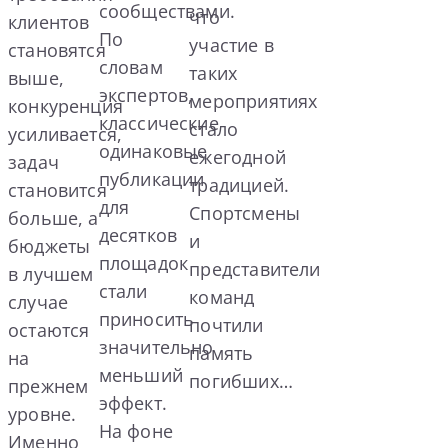
сообществами.
что
клиентов
По
участие в
становятся
словам
таких
выше,
экспертов,
мероприятиях
конкуренция
классические
стало
усиливается,
одинаковые
ежегодной
задач
публикации
традицией.
становится
для
Спортсмены
больше, а
десятков
и
бюджеты
площадок
представители
в лучшем
стали
команд
случае
приносить
почтили
остаются
значительно
память
на
меньший
погибших…
прежнем
эффект.
уровне.
На фоне
Именно