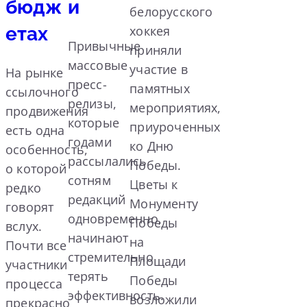
бюдж
и
белорусского
етах
хоккея
Привычные
приняли
массовые
участие в
На рынке
пресс-
памятных
ссылочного
релизы,
мероприятиях,
продвижения
которые
приуроченных
есть одна
годами
ко Дню
особенность,
рассылались
Победы.
о которой
сотням
Цветы к
редко
редакций
Монументу
говорят
одновременно,
Победы
вслух.
начинают
на
Почти все
стремительно
Площади
участники
терять
Победы
процесса
эффективность.
возложили
прекрасно