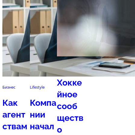
Спорт
Хокке
Бизнес
Lifestyle
йное
Как
Компа
сооб
агент
нии
ществ
ствам
начал
о