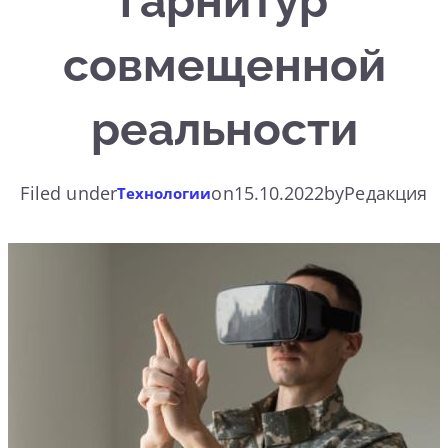
гарнитур
совмещенной
реальности
Filed under
on
15.10.2022
by
Редакция
Технологии