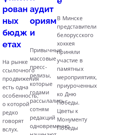
е
рован
аудит
В Минске
ных
ориям
представители
бюдж
и
белорусского
етах
хоккея
Привычные
приняли
массовые
участие в
На рынке
пресс-
памятных
ссылочного
релизы,
мероприятиях,
продвижения
которые
приуроченных
есть одна
годами
ко Дню
особенность,
рассылались
Победы.
о которой
сотням
Цветы к
редко
редакций
Монументу
говорят
одновременно,
Победы
вслух.
начинают