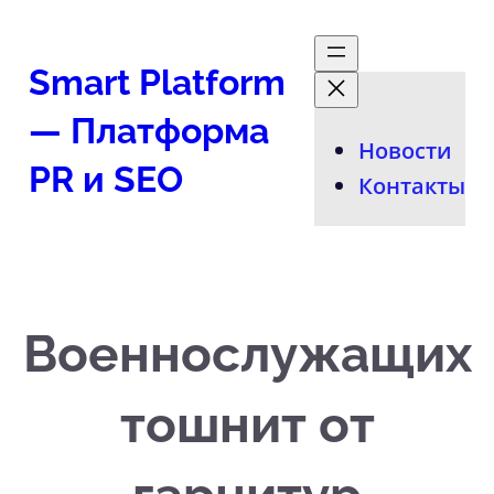
Перейти
к
Smart Platform
содержимому
— Платформа
Новости
PR и SEO
Контакты
Военнослужащих
тошнит от