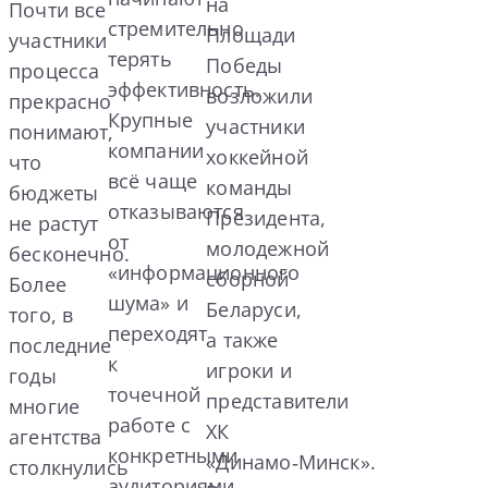
на
Почти все
стремительно
Площади
участники
терять
Победы
процесса
эффективность.
возложили
прекрасно
Крупные
участники
понимают,
компании
хоккейной
что
всё чаще
команды
бюджеты
отказываются
Президента,
не растут
от
молодежной
бесконечно.
«информационного
сборной
Более
шума» и
Беларуси,
того, в
переходят
а также
последние
к
игроки и
годы
точечной
представители
многие
работе с
ХК
агентства
конкретными
«Динамо‑Минск».
столкнулись
аудиториями,