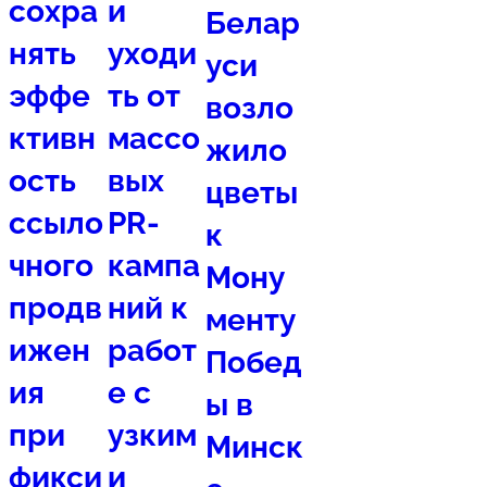
сохра
и
Белар
нять
уходи
уси
эффе
ть от
возло
ктивн
массо
жило
ость
вых
цветы
ссыло
PR-
к
чного
кампа
Мону
продв
ний к
менту
ижен
работ
Побед
ия
е с
ы в
при
узким
Минск
фикси
и