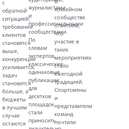
В
с
журналистами
хоккейном
обратной
и
сообществе
ситуацией:
профессиональными
отметили,
требования
сообществами.
что
клиентов
По
участие в
становятся
словам
таких
выше,
экспертов,
мероприятиях
конкуренция
классические
стало
усиливается,
одинаковые
ежегодной
задач
публикации
традицией.
становится
для
Спортсмены
больше, а
десятков
и
бюджеты
площадок
представители
в лучшем
стали
команд
случае
приносить
почтили
остаются
значительно