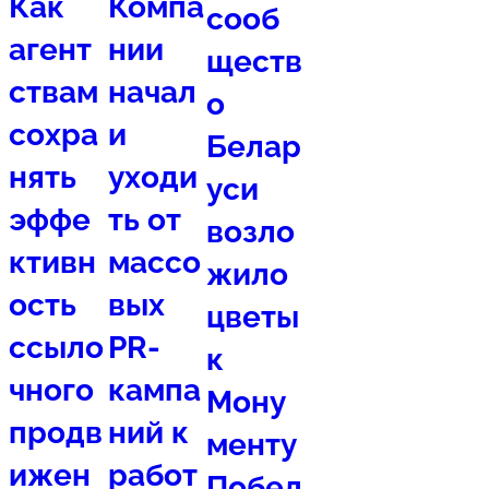
Как
Компа
сооб
агент
нии
ществ
ствам
начал
о
сохра
и
Белар
нять
уходи
уси
эффе
ть от
возло
ктивн
массо
жило
ость
вых
цветы
ссыло
PR-
к
чного
кампа
Мону
продв
ний к
менту
ижен
работ
Побед