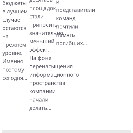
и
бюджеты
площадок
представители
в лучшем
стали
команд
случае
приносить
почтили
остаются
значительно
память
на
меньший
погибших…
прежнем
эффект.
уровне.
На фоне
Именно
перенасыщения
поэтому
информационного
сегодня…
пространства
компании
начали
делать…