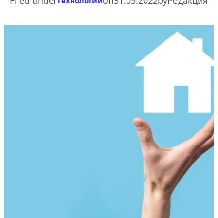
Filed under
on
31.05.2022
by
Редакция
Технологии