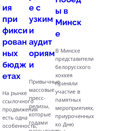
ия
е с
ы в
при
узким
Минск
фикси
и
е
рован
аудит
В Минске
ных
ориям
представители
бюдж
и
белорусского
етах
хоккея
Привычные
приняли
массовые
участие в
На рынке
пресс-
памятных
ссылочного
релизы,
мероприятиях,
продвижения
которые
приуроченных
есть одна
годами
ко Дню
особенность,
рассылались