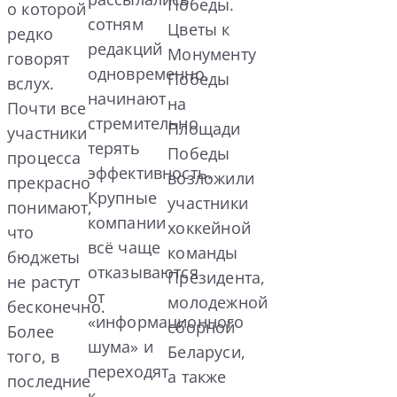
Победы.
о которой
сотням
Цветы к
редко
редакций
Монументу
говорят
одновременно,
Победы
вслух.
начинают
на
Почти все
стремительно
Площади
участники
терять
Победы
процесса
эффективность.
возложили
прекрасно
Крупные
участники
понимают,
компании
хоккейной
что
всё чаще
команды
бюджеты
отказываются
Президента,
не растут
от
молодежной
бесконечно.
«информационного
сборной
Более
шума» и
Беларуси,
того, в
переходят
а также
последние
к