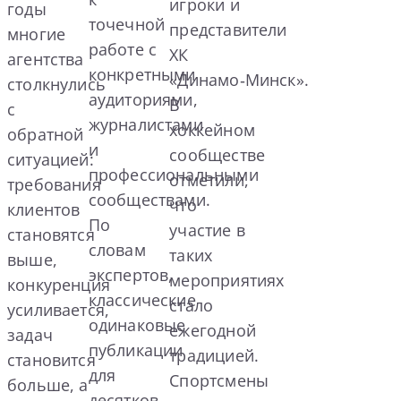
игроки и
годы
точечной
представители
многие
работе с
ХК
агентства
конкретными
«Динамо‑Минск».
столкнулись
аудиториями,
В
с
журналистами
хоккейном
обратной
и
сообществе
ситуацией:
профессиональными
отметили,
требования
сообществами.
что
клиентов
По
участие в
становятся
словам
таких
выше,
экспертов,
мероприятиях
конкуренция
классические
стало
усиливается,
одинаковые
ежегодной
задач
публикации
традицией.
становится
для
Спортсмены
больше, а
десятков