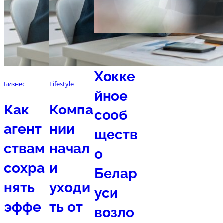
Спорт
Хокке
Бизнес
Lifestyle
йное
Как
Компа
сооб
агент
нии
ществ
ствам
начал
о
сохра
и
Белар
нять
уходи
уси
эффе
ть от
возло