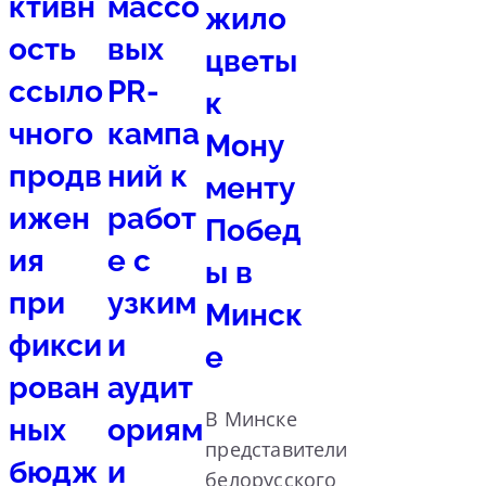
ктивн
массо
жило
ость
вых
цветы
ссыло
PR-
к
чного
кампа
Мону
продв
ний к
менту
ижен
работ
Побед
ия
е с
ы в
при
узким
Минск
фикси
и
е
рован
аудит
В Минске
ных
ориям
представители
бюдж
и
белорусского