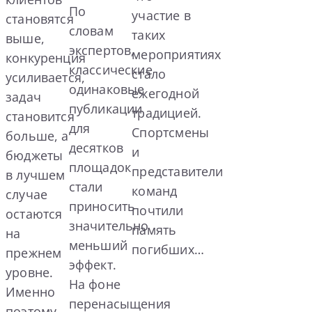
По
участие в
становятся
словам
таких
выше,
экспертов,
мероприятиях
конкуренция
классические
стало
усиливается,
одинаковые
ежегодной
задач
публикации
традицией.
становится
для
Спортсмены
больше, а
десятков
и
бюджеты
площадок
представители
в лучшем
стали
команд
случае
приносить
почтили
остаются
значительно
память
на
меньший
погибших…
прежнем
эффект.
уровне.
На фоне
Именно
перенасыщения
поэтому