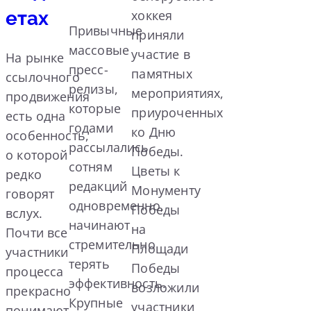
етах
хоккея
Привычные
приняли
массовые
участие в
На рынке
пресс-
памятных
ссылочного
релизы,
мероприятиях,
продвижения
которые
приуроченных
есть одна
годами
ко Дню
особенность,
рассылались
Победы.
о которой
сотням
Цветы к
редко
редакций
Монументу
говорят
одновременно,
Победы
вслух.
начинают
на
Почти все
стремительно
Площади
участники
терять
Победы
процесса
эффективность.
возложили
прекрасно
Крупные
участники
понимают,