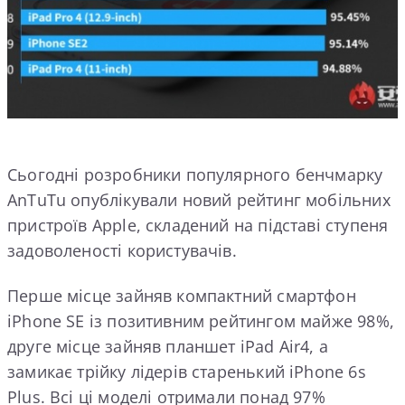
Сьогодні розробники популярного бенчмарку
AnTuTu опублікували новий рейтинг мобільних
пристроїв Apple, складений на підставі ступеня
задоволеності користувачів.
Перше місце зайняв компактний смартфон
iPhone SE із позитивним рейтингом майже 98%,
друге місце зайняв планшет iPad Air4, а
замикає трійку лідерів старенький iPhone 6s
Plus. Всі ці моделі отримали понад 97%