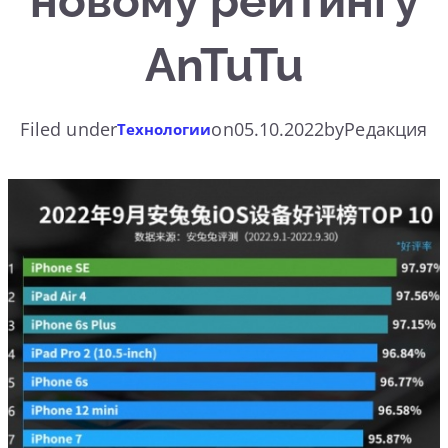
новому рейтингу
AnTuTu
Filed under
on
05.10.2022
by
Редакция
Технологии