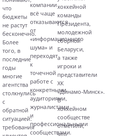
компании
хоккейной
что
всё чаще
команды
бюджеты
отказываются
Президента,
не растут
от
молодежной
бесконечно.
«информационного
сборной
Более
шума» и
Беларуси,
того, в
переходят
а также
последние
к
игроки и
годы
точечной
представители
многие
работе с
ХК
агентства
конкретными
«Динамо‑Минск».
столкнулись
аудиториями,
В
с
журналистами
хоккейном
обратной
и
сообществе
ситуацией:
профессиональными
отметили,
требования
сообществами.
что
клиентов