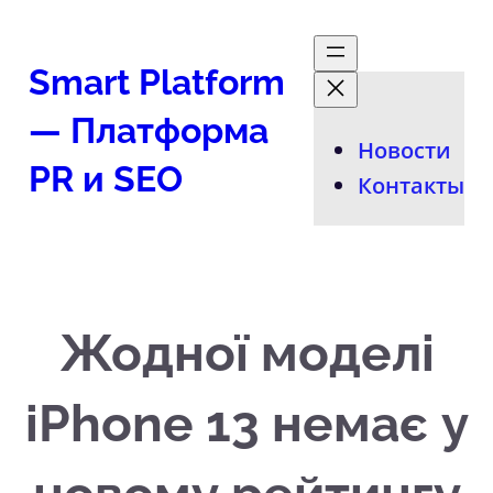
Перейти
к
Smart Platform
содержимому
— Платформа
Новости
PR и SEO
Контакты
Жодної моделі
iPhone 13 немає у