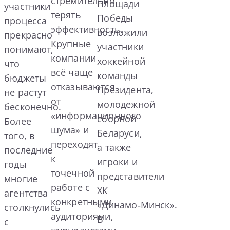
стремительно
Площади
участники
терять
Победы
процесса
эффективность.
возложили
прекрасно
Крупные
участники
понимают,
компании
хоккейной
что
всё чаще
команды
бюджеты
отказываются
Президента,
не растут
от
молодежной
бесконечно.
«информационного
сборной
Более
шума» и
Беларуси,
того, в
переходят
а также
последние
к
игроки и
годы
точечной
представители
многие
работе с
ХК
агентства
конкретными
«Динамо‑Минск».
столкнулись
аудиториями,
В
с