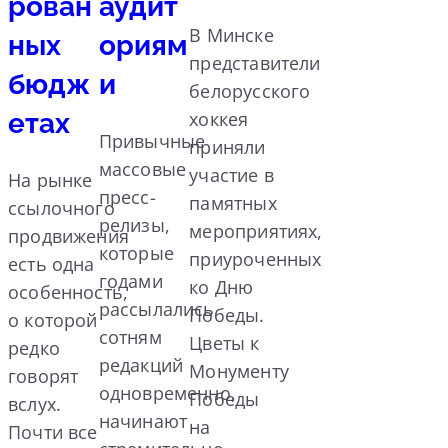
рован
аудит
В Минске
ных
ориям
представители
бюдж
и
белорусского
етах
хоккея
Привычные
приняли
массовые
участие в
На рынке
пресс-
памятных
ссылочного
релизы,
мероприятиях,
продвижения
которые
приуроченных
есть одна
годами
ко Дню
особенность,
рассылались
Победы.
о которой
сотням
Цветы к
редко
редакций
Монументу
говорят
одновременно,
Победы
вслух.
начинают
на
Почти все