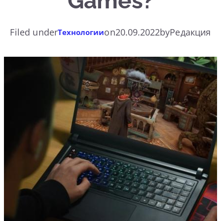
Games?
Filed under
on
20.09.2022
by
Редакция
Технологии