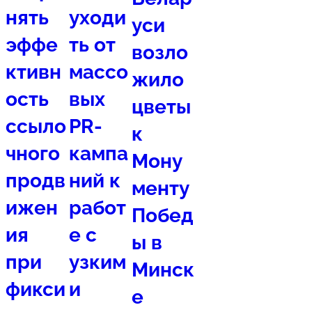
нять
уходи
уси
эффе
ть от
возло
ктивн
массо
жило
ость
вых
цветы
ссыло
PR-
к
чного
кампа
Мону
продв
ний к
менту
ижен
работ
Побед
ия
е с
ы в
при
узким
Минск
фикси
и
е