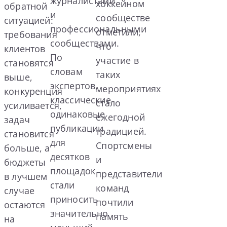
журналистами
хоккейном
обратной
и
сообществе
ситуацией:
профессиональными
отметили,
требования
сообществами.
что
клиентов
По
участие в
становятся
словам
таких
выше,
экспертов,
мероприятиях
конкуренция
классические
стало
усиливается,
одинаковые
ежегодной
задач
публикации
традицией.
становится
для
Спортсмены
больше, а
десятков
и
бюджеты
площадок
представители
в лучшем
стали
команд
случае
приносить
почтили
остаются
значительно
память
на