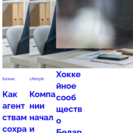
Спорт
Хокке
Бизнес
Lifestyle
йное
Как
Компа
сооб
агент
нии
ществ
ствам
начал
о
сохра
и
Белар