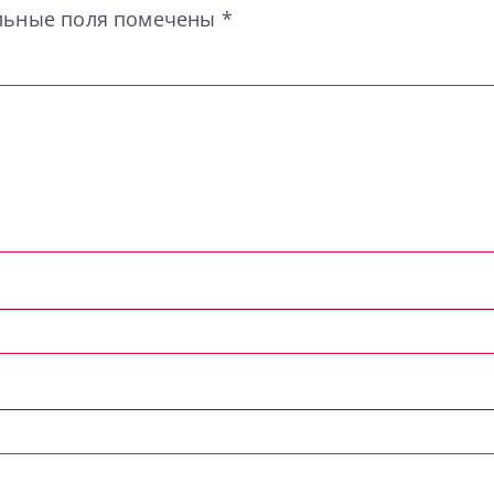
льные поля помечены
*