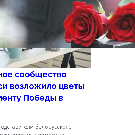
ное сообщество
си возложило цветы
менту Победы в
едставители белорусского