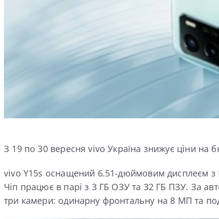
З 19 по 30 вересня vivo Україна знижує ціни на б
vivo Y15s оснащений 6.51-дюймовим дисплеєм з 
Чіп працює в парі з 3 ГБ ОЗУ та 32 ГБ ПЗУ. За а
три камери: одинарну фронтальну на 8 МП та подв