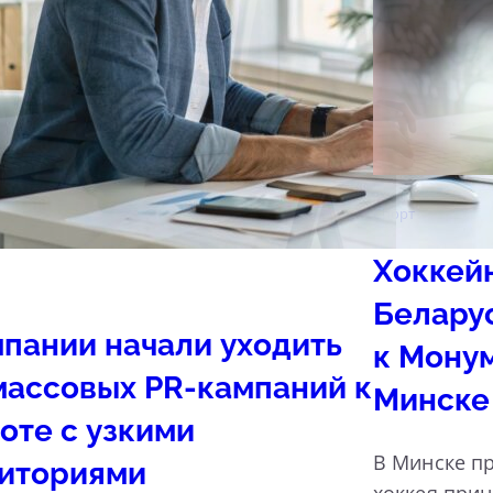
Спорт
Хоккей
Белару
пании начали уходить
к Мону
массовых PR-кампаний к
Минске
оте с узкими
В Минске пр
иториями