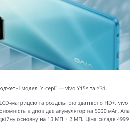
юджетні моделі Y-серії — vivo Y15s та Y31.
LCD-матрицею та роздільною здатністю HD+. vivo 
втономність відповідає акумулятор на 5000 мАг. Ап
ійну основну на 13 МП + 2 МП. Ціна складе 4999 г