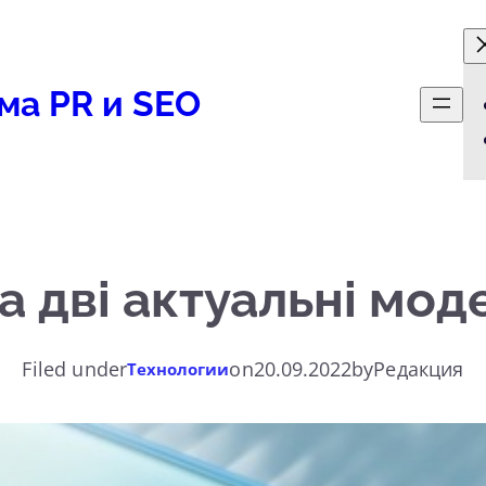
ма PR и SEO
а дві актуальні модел
Filed under
on
20.09.2022
by
Редакция
Технологии