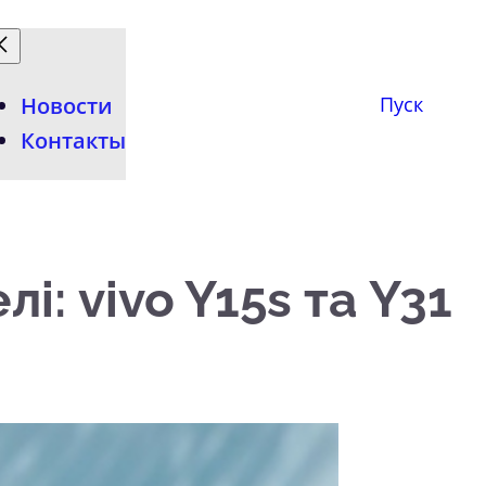
Новости
Пуск
Контакты
і: vivo Y15s та Y31