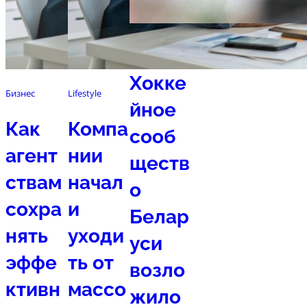
Спорт
Хокке
Бизнес
Lifestyle
йное
Как
Компа
сооб
агент
нии
ществ
ствам
начал
о
сохра
и
Белар
нять
уходи
уси
эффе
ть от
возло
ктивн
массо
жило