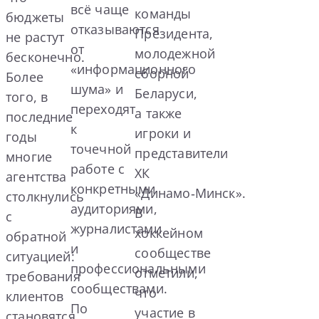
всё чаще
команды
бюджеты
отказываются
Президента,
не растут
от
молодежной
бесконечно.
«информационного
сборной
Более
шума» и
Беларуси,
того, в
переходят
а также
последние
к
игроки и
годы
точечной
представители
многие
работе с
ХК
агентства
конкретными
«Динамо‑Минск».
столкнулись
аудиториями,
В
с
журналистами
хоккейном
обратной
и
сообществе
ситуацией:
профессиональными
отметили,
требования
сообществами.
что
клиентов
По
участие в
становятся