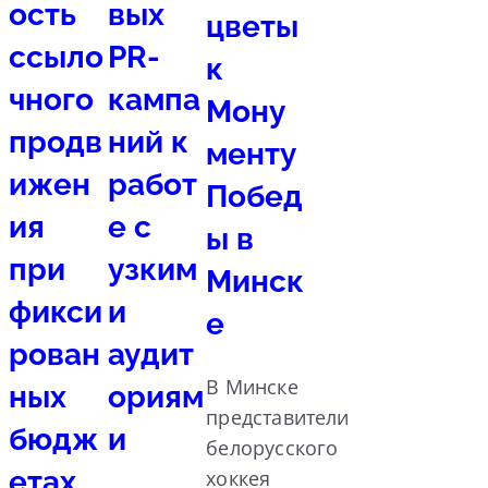
ость
вых
цветы
ссыло
PR-
к
чного
кампа
Мону
продв
ний к
менту
ижен
работ
Побед
ия
е с
ы в
при
узким
Минск
фикси
и
е
рован
аудит
В Минске
ных
ориям
представители
бюдж
и
белорусского
етах
хоккея