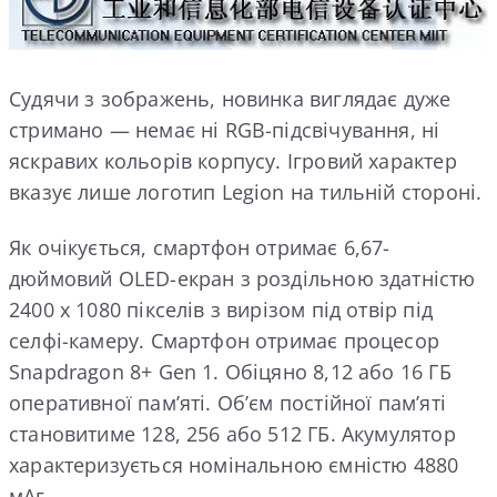
Судячи з зображень, новинка виглядає дуже
стримано — немає ні RGB-підсвічування, ні
яскравих кольорів корпусу. Ігровий характер
вказує лише логотип Legion на тильній стороні.
Як очікується, смартфон отримає 6,67-
дюймовий OLED-екран з роздільною здатністю
2400 х 1080 пікселів з вирізом під отвір під
селфі-камеру. Смартфон отримає процесор
Snapdragon 8+ Gen 1. Обіцяно 8,12 або 16 ГБ
оперативної пам’яті. Об’єм постійної пам’яті
становитиме 128, 256 або 512 ГБ. Акумулятор
характеризується номінальною ємністю 4880
мАг.