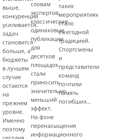
словам
таких
выше,
экспертов,
мероприятиях
конкуренция
классические
стало
усиливается,
одинаковые
ежегодной
задач
публикации
традицией.
становится
для
Спортсмены
больше, а
десятков
и
бюджеты
площадок
представители
в лучшем
стали
команд
случае
приносить
почтили
остаются
значительно
память
на
меньший
погибших…
прежнем
эффект.
уровне.
На фоне
Именно
перенасыщения
поэтому
информационного
сегодня…