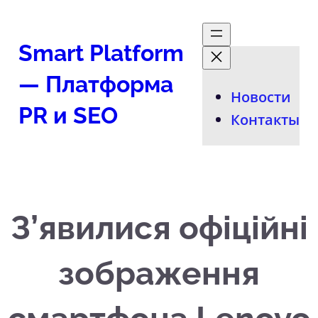
Перейти
к
Smart Platform
содержимому
— Платформа
Новости
PR и SEO
Контакты
З’явилися офіційні
зображення