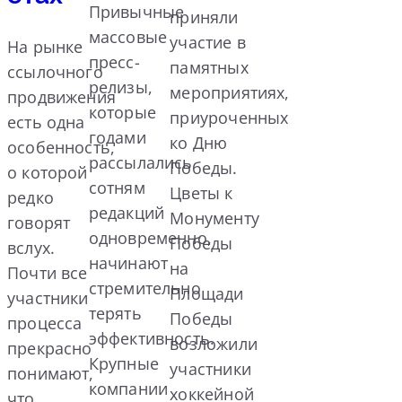
Привычные
приняли
массовые
участие в
На рынке
пресс-
памятных
ссылочного
релизы,
мероприятиях,
продвижения
которые
приуроченных
есть одна
годами
ко Дню
особенность,
рассылались
Победы.
о которой
сотням
Цветы к
редко
редакций
Монументу
говорят
одновременно,
Победы
вслух.
начинают
на
Почти все
стремительно
Площади
участники
терять
Победы
процесса
эффективность.
возложили
прекрасно
Крупные
участники
понимают,
компании
хоккейной
что